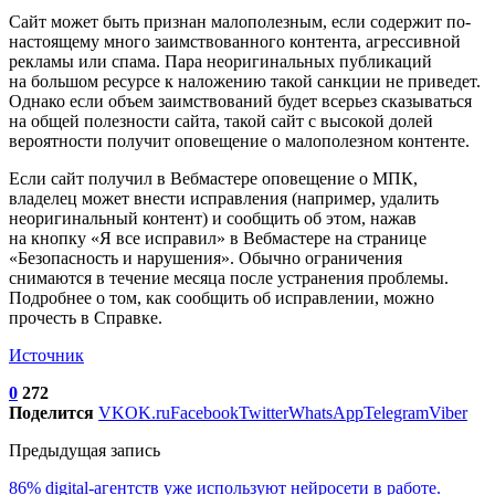
Сайт может быть признан малополезным, если содержит по-
настоящему много заимствованного контента, агрессивной
рекламы или спама. Пара неоригинальных публикаций
на большом ресурсе к наложению такой санкции не приведет.
Однако если объем заимствований будет всерьез сказываться
на общей полезности сайта, такой сайт с высокой долей
вероятности получит оповещение о малополезном контенте.
Если сайт получил в Вебмастере оповещение о МПК,
владелец может внести исправления (например, удалить
неоригинальный контент) и сообщить об этом, нажав
на кнопку «Я все исправил» в Вебмастере на странице
«Безопасность и нарушения». Обычно ограничения
снимаются в течение месяца после устранения проблемы.
Подробнее о том, как сообщить об исправлении, можно
прочесть в Справке.
Источник
0
272
Поделится
VK
OK.ru
Facebook
Twitter
WhatsApp
Telegram
Viber
Предыдущая запись
86% digital-агентств уже используют нейросети в работе.