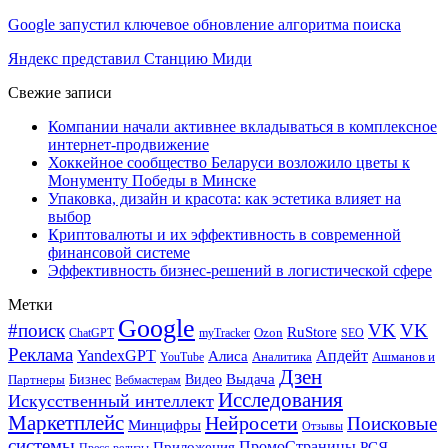
Google запустил ключевое обновление алгоритма поиска
Яндекс представил Станцию Миди
Свежие записи
Компании начали активнее вкладываться в комплексное
интернет-продвижение
Хоккейное сообщество Беларуси возложило цветы к
Монументу Победы в Минске
Упаковка, дизайн и красота: как эстетика влияет на
выбор
Криптовалюты и их эффективность в современной
финансовой системе
Эффективность бизнес-решений в логистической сфере
Метки
Google
#поиск
VK
VK
RuStore
Ozon
ChatGPT
myTracker
SEO
Реклама
Апдейт
YandexGPT
Алиса
Аналитика
Ашманов и
YouTube
Дзен
Бизнес
Видео
Выдача
Партнеры
Вебмастерам
Исследования
Искусственный интеллект
Маркетплейс
Нейросети
Поисковые
Минцифры
Отзывы
системы
ПромоСтраницы
Приложения
РСЯ