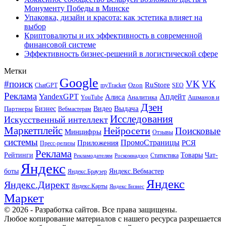
Монументу Победы в Минске
Упаковка, дизайн и красота: как эстетика влияет на
выбор
Криптовалюты и их эффективность в современной
финансовой системе
Эффективность бизнес-решений в логистической сфере
Метки
Google
#поиск
VK
VK
RuStore
Ozon
ChatGPT
myTracker
SEO
Реклама
Апдейт
YandexGPT
Алиса
Аналитика
Ашманов и
YouTube
Дзен
Бизнес
Видео
Выдача
Партнеры
Вебмастерам
Исследования
Искусственный интеллект
Маркетплейс
Нейросети
Поисковые
Минцифры
Отзывы
системы
ПромоСтраницы
Приложения
РСЯ
Пресс-релизы
Реклама
Рейтинги
Товары
Чат-
Статистика
Рекламодателям
Роскомнадзор
Яндекс
боты
Яндекс.Вебмастер
Яндекс.Браузер
Яндекс
Яндекс.Директ
Яндекс.Карты
Яндекс Бизнес
Маркет
© 2026 - Разработка сайтов. Все права защищены.
Любое копирование материалов с нашего ресурса разрешается