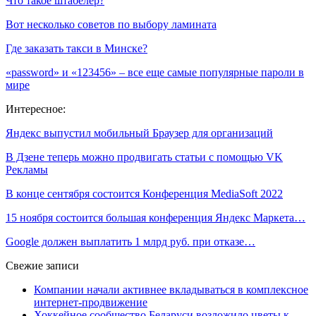
Что такое штабелер?
Вот несколько советов по выбору ламината
Где заказать такси в Минске?
«password» и «123456» – все еще самые популярные пароли в
мире
Интересное:
Яндекс выпустил мобильный Браузер для организаций
В Дзене теперь можно продвигать статьи с помощью VK
Рекламы
В конце сентября состоится Конференция MediaSoft 2022
15 ноября состоится большая конференция Яндекс Маркета…
Google должен выплатить 1 млрд руб. при отказе…
Свежие записи
Компании начали активнее вкладываться в комплексное
интернет-продвижение
Хоккейное сообщество Беларуси возложило цветы к