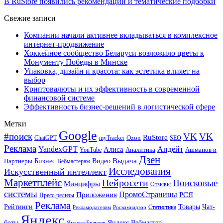
В RuStore появились рекомендации и тематические подборки
Свежие записи
Компании начали активнее вкладываться в комплексное
интернет-продвижение
Хоккейное сообщество Беларуси возложило цветы к
Монументу Победы в Минске
Упаковка, дизайн и красота: как эстетика влияет на
выбор
Криптовалюты и их эффективность в современной
финансовой системе
Эффективность бизнес-решений в логистической сфере
Метки
Google
#поиск
VK
VK
RuStore
Ozon
ChatGPT
myTracker
SEO
Реклама
Апдейт
YandexGPT
Алиса
Аналитика
Ашманов и
YouTube
Дзен
Бизнес
Видео
Выдача
Партнеры
Вебмастерам
Исследования
Искусственный интеллект
Маркетплейс
Нейросети
Поисковые
Минцифры
Отзывы
системы
ПромоСтраницы
Приложения
РСЯ
Пресс-релизы
Реклама
Рейтинги
Товары
Чат-
Статистика
Рекламодателям
Роскомнадзор
Яндекс
боты
Яндекс.Вебмастер