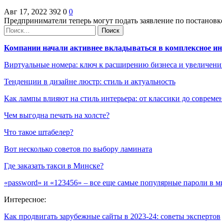
Авг 17, 2022
392
0
0
Предприниматели теперь могут подать заявление по постановке
Компании начали активнее вкладываться в комплексное и
Виртуальные номера: ключ к расширению бизнеса и увеличен
Тенденции в дизайне люстр: стиль и актуальность
Как лампы влияют на стиль интерьера: от классики до соврем
Чем выгодна печать на холсте?
Что такое штабелер?
Вот несколько советов по выбору ламината
Где заказать такси в Минске?
«password» и «123456» – все еще самые популярные пароли в м
Интересное:
Как продвигать зарубежные сайты в 2023-24: советы экспертов