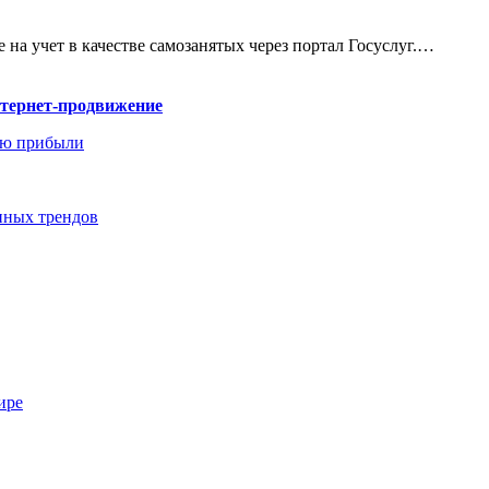
 на учет в качестве самозанятых через портал Госуслуг.…
нтернет-продвижение
ию прибыли
енных трендов
ире