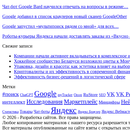
Чат-бот Google Bard научился отвечать на вопросы в режиме…
Google добавил в список краулеров новый сканер GoogleOther
Google запустил «мультипоиск рядом со мной» для всех…
Роботы-курьеры Яндекса начали доставлять заказы из «Вкусно
Свежие записи
Компании начали активнее вкладываться в комплексное
Хоккейное сообщество Беларуси возложило цветы к Мо
Упаковка, дизайн и красота: как эстетика влияет на выбор
Криптовалюты и их эффективность в современной финан
Эффективность бизнес-решений в логистической сфере
Метки
Google
#поиск
VK
VK Р
RuStore
Ozon
ChatGPT
myTracker
SEO
Исследования
Маркетплейс
Ней
интеллект
Минцифры
Яндекс
Товары
Чат-боты
Яндекс.Вебмаст
Яндекс.Браузер
Статистика
© 2026 - Разработка сайтов. Все права защищены.
Любое копирование материалов с нашего ресурса разрешается т
Все материалы опубликованные на сайте взяты с открытых исто