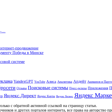
 –…
 интернет-продвижение
нументу Победы в Минске
совой системе
еклама
Апдейт
YandexGPT
Алиса
Аналитика
Ашманов и Парт
YouTube
росети
Поисковые системы
П
Приложения
Отзывы
Пресс-релизы
Яндекс Марке
Яндекс.Директ
ер
Яндекс.Карты
Яндекс Бизнес
олько с обратной активной ссылкой на страницу статьи.
чников и других порталов интернета, все права на авторство п