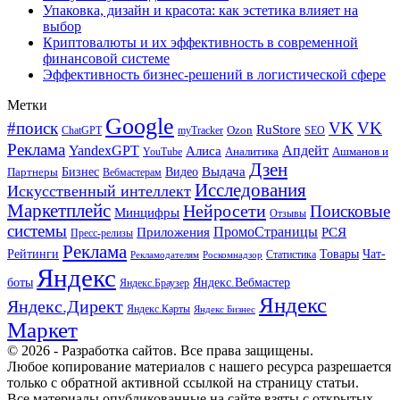
Упаковка, дизайн и красота: как эстетика влияет на
выбор
Криптовалюты и их эффективность в современной
финансовой системе
Эффективность бизнес-решений в логистической сфере
Метки
Google
#поиск
VK
VK
RuStore
Ozon
ChatGPT
myTracker
SEO
Реклама
Апдейт
YandexGPT
Алиса
Аналитика
Ашманов и
YouTube
Дзен
Бизнес
Видео
Выдача
Партнеры
Вебмастерам
Исследования
Искусственный интеллект
Маркетплейс
Нейросети
Поисковые
Минцифры
Отзывы
системы
ПромоСтраницы
Приложения
РСЯ
Пресс-релизы
Реклама
Рейтинги
Товары
Чат-
Статистика
Рекламодателям
Роскомнадзор
Яндекс
боты
Яндекс.Вебмастер
Яндекс.Браузер
Яндекс
Яндекс.Директ
Яндекс.Карты
Яндекс Бизнес
Маркет
© 2026 - Разработка сайтов. Все права защищены.
Любое копирование материалов с нашего ресурса разрешается
только с обратной активной ссылкой на страницу статьи.
Все материалы опубликованные на сайте взяты с открытых