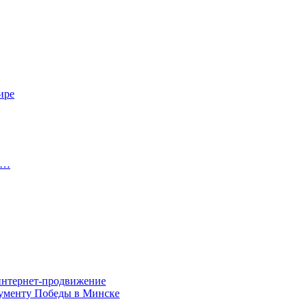
ире
о…
 интернет-продвижение
нументу Победы в Минске