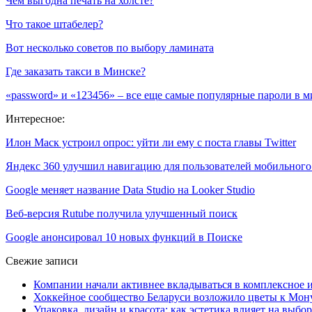
Чем выгодна печать на холсте?
Что такое штабелер?
Вот несколько советов по выбору ламината
Где заказать такси в Минске?
«password» и «123456» – все еще самые популярные пароли в м
Интересное:
Илон Маск устроил опрос: уйти ли ему с поста главы Twitter
Яндекс 360 улучшил навигацию для пользователей мобильног
Google меняет название Data Studio на Looker Studio
Веб-версия Rutube получила улучшенный поиск
Google анонсировал 10 новых функций в Поиске
Свежие записи
Компании начали активнее вкладываться в комплексное
Хоккейное сообщество Беларуси возложило цветы к Мо
Упаковка, дизайн и красота: как эстетика влияет на выбор