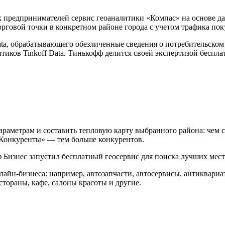
 предпринимателей сервис геоаналитики «Компас» на основе да
рговой точки в конкретном районе города с учетом трафика пок
Data, обрабатывающего обезличенные сведения о потребительско
иков Tinkoff Data. Тинькофф делится своей экспертизой беспла
раметрам и составить тепловую карту выбранного района: чем с
 «Конкуренты» — тем больше конкурентов.
айн-бизнеса: например, автозапчасти, автосервисы, антиквариат
стораны, кафе, салоны красоты и другие.