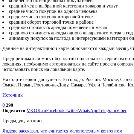
количество потенциальных покупателей
средний чек в выбранной категории товаров и услуг
среднее число покупок на одного человека
среднее число покупок в торговой точке
средний оборот торговой точки в районе
среднюю стоимость аренды помещения в месяц
среднюю стоимость аренды одного квадратного метра в год
динамику покупок за полгода в интересующей категории би
Данные на интерактивной карте обновляются каждый месяц, чт
Предприниматели могут бесплатно пользоваться сервисом и по
локациях, необходимо авторизоваться на сайте проекта compass
использовать поиск на локальной карте.
На старте сервис доступен в 16 городах России: Москве, Санк
Омске, Перми, Ростове-на-Дону, Самаре, Уфе и Челябинске. Кол
Источник
0
299
Поделится
VK
OK.ru
Facebook
Twitter
WhatsApp
Telegram
Viber
Предыдущая запись
Яндекс рассказал, что считается малополезным контентом