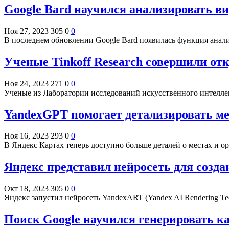
Google Bard научился анализировать ви
Ноя 27, 2023
305
0
0
В последнем обновлении Google Bard появилась функция анали
Ученые Tinkoff Research совершили о
Ноя 24, 2023
271
0
0
Ученые из Лаборатории исследований искусственного интеллек
YandexGPT помогает детализировать ме
Ноя 16, 2023
293
0
0
В Яндекс Картах теперь доступно больше деталей о местах и о
Яндекс представил нейросеть для созд
Окт 18, 2023
305
0
0
Яндекс запустил нейросеть YandexART (Yandex AI Rendering T
Поиск Google научился генерировать к