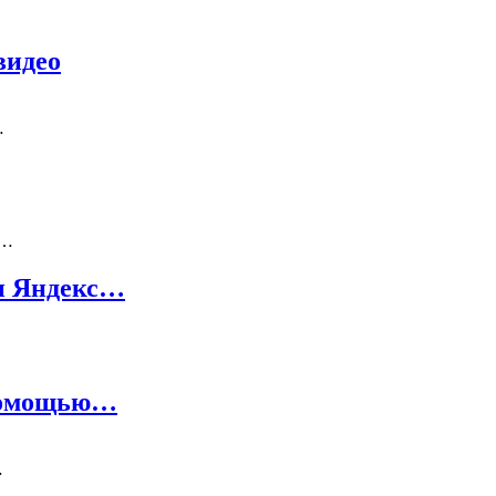
видео
…
ь…
 и Яндекс…
 помощью…
…