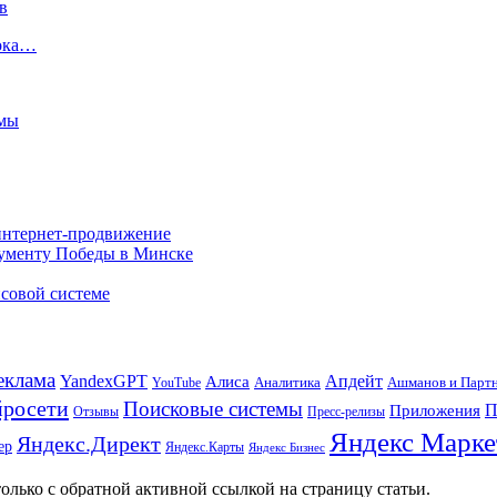
в
лока…
амы
 интернет-продвижение
нументу Победы в Минске
совой системе
еклама
Апдейт
YandexGPT
Алиса
Аналитика
Ашманов и Парт
YouTube
росети
Поисковые системы
П
Приложения
Отзывы
Пресс-релизы
Яндекс Марке
Яндекс.Директ
ер
Яндекс.Карты
Яндекс Бизнес
олько с обратной активной ссылкой на страницу статьи.