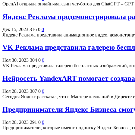
OpenAI открыла онлайн-магазин чат-ботов для ChatGPT – GPT
Яндекс Реклама продемонстрировала ра
Дек 15, 2023
316
0
0
Яндекс Реклама представила анимационное видео, демонстрир
VK Реклама представила галерею беспл
Ноя 30, 2023
304
0
0
VK Реклама представила галерею бесплатных изображений, к
Нейросеть YandexART помогает создава
Ноя 28, 2023
307
0
0
Сегодня Яндекс рассказал, что в Мастере кампаний в Директе
Предприниматели Яндекс Бизнеса смог
Ноя 28, 2023
291
0
0
Предприниматели, которые имеют подписку Яндекс Бизнеса, с