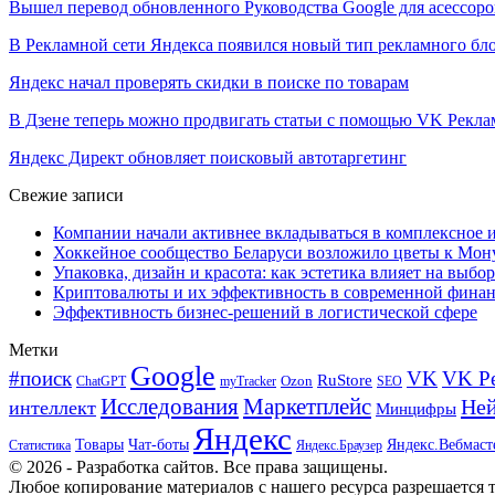
Вышел перевод обновленного Руководства Google для асессоро
В Рекламной сети Яндекса появился новый тип рекламного б
Яндекс начал проверять скидки в поиске по товарам
В Дзене теперь можно продвигать статьи с помощью VK Рекл
Яндекс Директ обновляет поисковый автотаргетинг
Свежие записи
Компании начали активнее вкладываться в комплексное
Хоккейное сообщество Беларуси возложило цветы к Мо
Упаковка, дизайн и красота: как эстетика влияет на выбор
Криптовалюты и их эффективность в современной финан
Эффективность бизнес-решений в логистической сфере
Метки
Google
#поиск
VK
VK Р
RuStore
Ozon
ChatGPT
myTracker
SEO
Исследования
Маркетплейс
Ней
интеллект
Минцифры
Яндекс
Товары
Чат-боты
Яндекс.Вебмаст
Яндекс.Браузер
Статистика
© 2026 - Разработка сайтов. Все права защищены.
Любое копирование материалов с нашего ресурса разрешается т