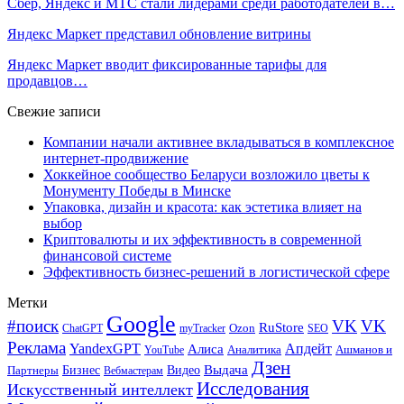
Сбер, Яндекс и МТС стали лидерами среди работодателей в…
Яндекс Маркет представил обновление витрины
Яндекс Маркет вводит фиксированные тарифы для
продавцов…
Свежие записи
Компании начали активнее вкладываться в комплексное
интернет-продвижение
Хоккейное сообщество Беларуси возложило цветы к
Монументу Победы в Минске
Упаковка, дизайн и красота: как эстетика влияет на
выбор
Криптовалюты и их эффективность в современной
финансовой системе
Эффективность бизнес-решений в логистической сфере
Метки
Google
#поиск
VK
VK
RuStore
Ozon
ChatGPT
myTracker
SEO
Реклама
Апдейт
YandexGPT
Алиса
Аналитика
Ашманов и
YouTube
Дзен
Бизнес
Видео
Выдача
Партнеры
Вебмастерам
Исследования
Искусственный интеллект