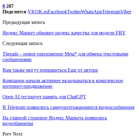
0
287
Поделится
VK
OK.ru
Facebook
Twitter
WhatsApp
Telegram
Viber
Предыдущая запись
Яндекс Маркет обновит индекс качества для модели FBY
Следующая запись
Threads – новое приложение Meta* для обмена текстовыми
сообщениями
Вам также могут понравиться
Еще от автора
Компании начали активнее вкладываться в комплексное
интернет-продвижение
Open AI тестирует память для ChatGPT
В Telegram появились самоуничтожающиеся видеосообщения
На главной странице Яндекс Маркета появились
видеобаннеры
Prev
Next