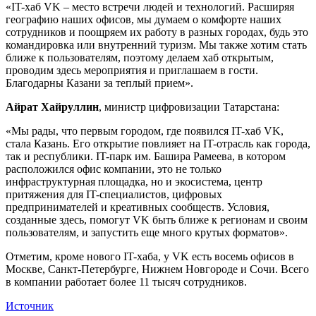
«IT-хаб VK – место встречи людей и технологий. Расширяя
географию наших офисов, мы думаем о комфорте наших
сотрудников и поощряем их работу в разных городах, будь это
командировка или внутренний туризм. Мы также хотим стать
ближе к пользователям, поэтому делаем хаб открытым,
проводим здесь мероприятия и приглашаем в гости.
Благодарны Казани за теплый прием».
Айрат Хайруллин
, министр цифровизации Татарстана:
«Мы рады, что первым городом, где появился IT-хаб VK,
стала Казань. Его открытие повлияет на IT-отрасль как города,
так и республики. IT-парк им. Башира Рамеева, в котором
расположился офис компании, это не только
инфраструктурная площадка, но и экосистема, центр
притяжения для IT-специалистов, цифровых
предпринимателей и креативных сообществ. Условия,
созданные здесь, помогут VK быть ближе к регионам и своим
пользователям, и запустить еще много крутых форматов».
Отметим, кроме нового IT-хаба, у VK есть восемь офисов в
Моcкве, Санкт-Петербурге, Нижнем Новгороде и Сочи. Всего
в компании работает более 11 тысяч сотрудников.
Источник