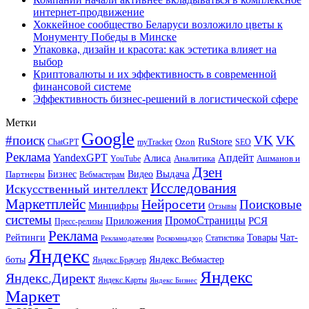
интернет-продвижение
Хоккейное сообщество Беларуси возложило цветы к
Монументу Победы в Минске
Упаковка, дизайн и красота: как эстетика влияет на
выбор
Криптовалюты и их эффективность в современной
финансовой системе
Эффективность бизнес-решений в логистической сфере
Метки
Google
#поиск
VK
VK
RuStore
Ozon
ChatGPT
myTracker
SEO
Реклама
Апдейт
YandexGPT
Алиса
Аналитика
Ашманов и
YouTube
Дзен
Бизнес
Видео
Выдача
Партнеры
Вебмастерам
Исследования
Искусственный интеллект
Маркетплейс
Нейросети
Поисковые
Минцифры
Отзывы
системы
ПромоСтраницы
Приложения
РСЯ
Пресс-релизы
Реклама
Рейтинги
Товары
Чат-
Статистика
Рекламодателям
Роскомнадзор
Яндекс
боты
Яндекс.Вебмастер
Яндекс.Браузер
Яндекс
Яндекс.Директ
Яндекс.Карты
Яндекс Бизнес
Маркет