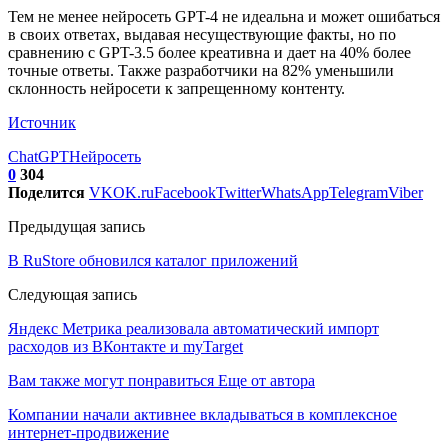
Тем не менее нейросеть GPT-4 не идеальна и может ошибаться
в своих ответах, выдавая несуществующие факты, но по
сравнению с GPT-3.5 более креативна и дает на 40% более
точные ответы. Также разработчики на 82% уменьшили
склонность нейросети к запрещенному контенту.
Источник
ChatGPT
Нейросеть
0
304
Поделится
VK
OK.ru
Facebook
Twitter
WhatsApp
Telegram
Viber
Предыдущая запись
В RuStore обновился каталог приложений
Следующая запись
Яндекс Метрика реализовала автоматический импорт
расходов из ВКонтакте и myTarget
Вам также могут понравиться
Еще от автора
Компании начали активнее вкладываться в комплексное
интернет-продвижение