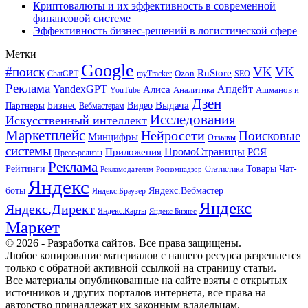
Криптовалюты и их эффективность в современной
финансовой системе
Эффективность бизнес-решений в логистической сфере
Метки
Google
#поиск
VK
VK
RuStore
Ozon
ChatGPT
myTracker
SEO
Реклама
Апдейт
YandexGPT
Алиса
Аналитика
Ашманов и
YouTube
Дзен
Бизнес
Видео
Выдача
Партнеры
Вебмастерам
Исследования
Искусственный интеллект
Маркетплейс
Нейросети
Поисковые
Минцифры
Отзывы
системы
ПромоСтраницы
Приложения
РСЯ
Пресс-релизы
Реклама
Рейтинги
Товары
Чат-
Статистика
Рекламодателям
Роскомнадзор
Яндекс
боты
Яндекс.Вебмастер
Яндекс.Браузер
Яндекс
Яндекс.Директ
Яндекс.Карты
Яндекс Бизнес
Маркет
© 2026 - Разработка сайтов. Все права защищены.
Любое копирование материалов с нашего ресурса разрешается
только с обратной активной ссылкой на страницу статьи.
Все материалы опубликованные на сайте взяты с открытых
источников и других порталов интернета, все права на
авторство принадлежат их законным владельцам.