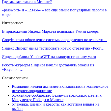
Где заказать такси в Минске?
«password» и «123456» – все еще самые популярные пароли в
мире
Интересное:
В приложении Яндекс Маркета появилась Умная камера
Google начал обновление системы определения полезности…
Яндекс Директ начал тестировать новую стратегию «Рост…
Яндекс добавил YandexGPT на главную страницу ya.ru
Роботы-курьеры Яндекса начали доставлять заказы из
«Вкусно –…
Свежие записи
Компании начали активнее вкладываться в комплексное
интернет-продвижение
Хоккейное сообщество Беларуси возложило цветы к
Монументу Победы в Минске
Упаковка, дизайн и красота: как эстетика влияет на
выбор