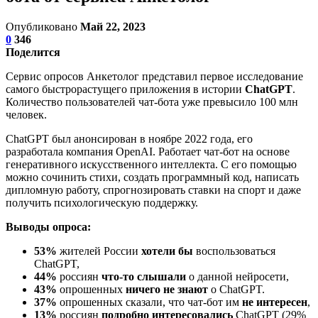
Опубликовано
Май 22, 2023
0
346
Поделится
Сервис опросов Анкетолог представил первое исследование
самого быстрорастущего приложения в истории
ChatGPT
.
Количество пользователей чат-бота уже превысило 100 млн
человек.
ChatGPT был анонсирован в ноябре 2022 года, его
разработала компания OpenAI. Работает чат-бот на основе
генеративного искусственного интеллекта. С его помощью
можно сочинить стихи, создать программный код, написать
дипломную работу, спрогнозировать ставки на спорт и даже
получить психологическую поддержку.
Выводы опроса:
53%
жителей России
хотели бы
воспользоваться
ChatGPT,
44%
россиян
что-то слышали
о данной нейросети,
43%
опрошенных
ничего не знают
о ChatGPT.
37%
опрошенных сказали, что чат-бот им
не интересен
,
13%
россиян
подробно интересовались
ChatGPT (29%