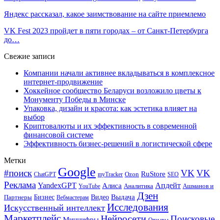
Яндекс рассказал, какое заимствование на сайте приемлемо
VK Fest 2023 пройдет в пяти городах – от Санкт-Петербурга
до…
Свежие записи
Компании начали активнее вкладываться в комплексное
интернет-продвижение
Хоккейное сообщество Беларуси возложило цветы к
Монументу Победы в Минске
Упаковка, дизайн и красота: как эстетика влияет на
выбор
Криптовалюты и их эффективность в современной
финансовой системе
Эффективность бизнес-решений в логистической сфере
Метки
Google
#поиск
VK
VK
RuStore
Ozon
ChatGPT
myTracker
SEO
Реклама
Апдейт
YandexGPT
Алиса
Аналитика
Ашманов и
YouTube
Дзен
Бизнес
Видео
Выдача
Партнеры
Вебмастерам
Исследования
Искусственный интеллект
Маркетплейс
Нейросети
Поисковые
Минцифры
Отзывы