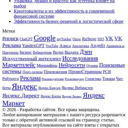
Упаковка, дизайн и красота: как эстетика влияет на
выбор
Криптовалюты и их эффективность в современной
финансовой системе
Эффективность бизнес-решений в логистической сфере
Метки
Google
#поиск
VK
VK
RuStore
Ozon
ChatGPT
myTracker
SEO
Реклама
Апдейт
YandexGPT
Алиса
Аналитика
Ашманов и
YouTube
Дзен
Бизнес
Видео
Выдача
Партнеры
Вебмастерам
Исследования
Искусственный интеллект
Маркетплейс
Нейросети
Поисковые
Минцифры
Отзывы
системы
ПромоСтраницы
Приложения
РСЯ
Пресс-релизы
Реклама
Рейтинги
Товары
Чат-
Статистика
Рекламодателям
Роскомнадзор
Яндекс
боты
Яндекс.Вебмастер
Яндекс.Браузер
Яндекс
Яндекс.Директ
Яндекс.Карты
Яндекс Бизнес
Маркет
© 2026 - Разработка сайтов. Все права защищены.
Любое копирование материалов с нашего ресурса разрешается
только с обратной активной ссылкой на страницу статьи.
Все материалы опубликованные на сайте взяты с открытых