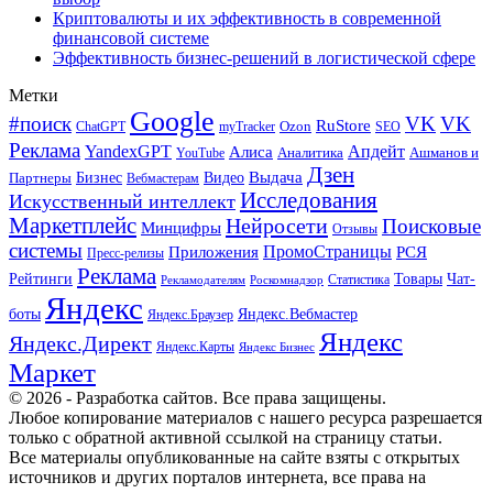
Криптовалюты и их эффективность в современной
финансовой системе
Эффективность бизнес-решений в логистической сфере
Метки
Google
#поиск
VK
VK
RuStore
Ozon
ChatGPT
myTracker
SEO
Реклама
Апдейт
YandexGPT
Алиса
Аналитика
Ашманов и
YouTube
Дзен
Бизнес
Видео
Выдача
Партнеры
Вебмастерам
Исследования
Искусственный интеллект
Маркетплейс
Нейросети
Поисковые
Минцифры
Отзывы
системы
ПромоСтраницы
Приложения
РСЯ
Пресс-релизы
Реклама
Рейтинги
Товары
Чат-
Статистика
Рекламодателям
Роскомнадзор
Яндекс
боты
Яндекс.Вебмастер
Яндекс.Браузер
Яндекс
Яндекс.Директ
Яндекс.Карты
Яндекс Бизнес
Маркет
© 2026 - Разработка сайтов. Все права защищены.
Любое копирование материалов с нашего ресурса разрешается
только с обратной активной ссылкой на страницу статьи.
Все материалы опубликованные на сайте взяты с открытых
источников и других порталов интернета, все права на