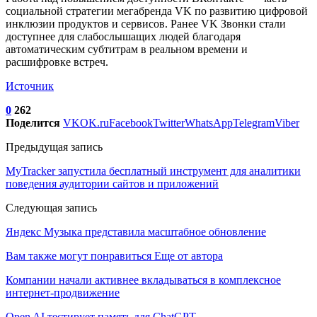
социальной стратегии мегабренда VK по развитию цифровой
инклюзии продуктов и сервисов. Ранее VK Звонки стали
доступнее для слабослышащих людей благодаря
автоматическим субтитрам в реальном времени и
расшифровке встреч.
Источник
0
262
Поделится
VK
OK.ru
Facebook
Twitter
WhatsApp
Telegram
Viber
Предыдущая запись
MyTracker запустила бесплатный инструмент для аналитики
поведения аудитории сайтов и приложений
Следующая запись
Яндекс Музыка представила масштабное обновление
Вам также могут понравиться
Еще от автора
Компании начали активнее вкладываться в комплексное
интернет-продвижение
Open AI тестирует память для ChatGPT