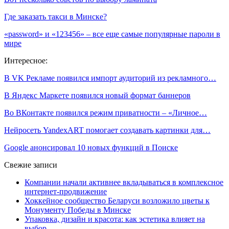
Где заказать такси в Минске?
«password» и «123456» – все еще самые популярные пароли в
мире
Интересное:
В VK Рекламе появился импорт аудиторий из рекламного…
В Яндекс Маркете появился новый формат баннеров
Во ВКонтакте появился режим приватности – «Личное…
Нейросеть YandexART помогает создавать картинки для…
Google анонсировал 10 новых функций в Поиске
Свежие записи
Компании начали активнее вкладываться в комплексное
интернет-продвижение
Хоккейное сообщество Беларуси возложило цветы к
Монументу Победы в Минске
Упаковка, дизайн и красота: как эстетика влияет на
выбор