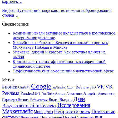
карточек…
Яндекс Путешествия запускают возможность бронирования
отелей…
Свежие записи
Компании начали активнее вкладываться в комплексное
интернет-продвижение
Хоккейное сообщество Беларуси возложило цветы к
Монументу Победы в Минске
Упаковка, дизайн и красота: как эстетика влияет на
выбор
Криптовалюты и их эффективность в современной
финансовой системе
Эффективность бизнес-решений в логистической сфере
Метки
Google
#поиск
VK
VK
RuStore
Ozon
ChatGPT
myTracker
SEO
Реклама
Апдейт
YandexGPT
Алиса
Аналитика
Ашманов и
YouTube
Дзен
Бизнес
Видео
Выдача
Партнеры
Вебмастерам
Исследования
Искусственный интеллект
Маркетплейс
Нейросети
Поисковые
Минцифры
Отзывы
системы
ПромоСтраницы
Приложения
РСЯ
Пресс-релизы