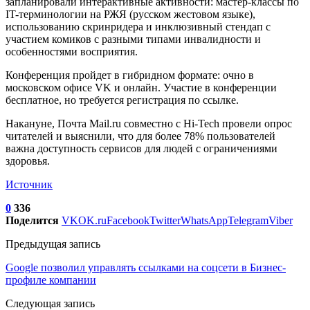
запланировали интерактивные активности: мастер-классы по
IT-терминологии на РЖЯ (русском жестовом языке),
использованию скринридера и инклюзивный стендап с
участием комиков с разными типами инвалидности и
особенностями восприятия.
Конференция пройдет в гибридном формате: очно в
московском офисе VK и онлайн. Участие в конференции
бесплатное, но требуется регистрация по ссылке.
Накануне, Почта Mail.ru совместно с Hi-Tech провели опрос
читателей и выяснили, что для более 78% пользователей
важна доступность сервисов для людей с ограничениями
здоровья.
Источник
0
336
Поделится
VK
OK.ru
Facebook
Twitter
WhatsApp
Telegram
Viber
Предыдущая запись
Google позволил управлять ссылками на соцсети в Бизнес-
профиле компании
Следующая запись