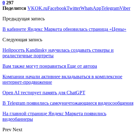
0
297
Поделится
VK
OK.ru
Facebook
Twitter
WhatsApp
Telegram
Viber
Предыдущая запись
В кабинете Яндекс Маркета обновилась страница «Цены»
Следующая запись
Нейросеть Kandinsky научилась создавать стикеры и
реалистичные портреты
Вам также могут понравиться
Еще от автора
Компании начали активнее вкладываться в комплексное
интернет-продвижение
Open AI тестирует память для ChatGPT
В Telegram появились самоуничтожающиеся видеосообщения
На главной странице Яндекс Маркета появились
видеобаннеры
Prev
Next