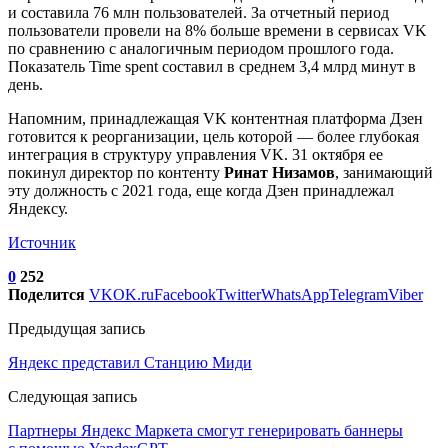
и составила 76 млн пользователей. За отчетный период
пользователи провели на 8% больше времени в сервисах VK
по сравнению с аналогичным периодом прошлого года.
Показатель Time spent составил в среднем 3,4 млрд минут в
день.
Напомним, принадлежащая VK контентная платформа Дзен
готовится к реорганизации, цель которой — более глубокая
интеграция в структуру управления VK. 31 октября ее
покинул директор по контенту
Ринат Низамов
, занимающий
эту должность с 2021 года, еще когда Дзен принадлежал
Яндексу.
Источник
0
252
Поделится
VK
OK.ru
Facebook
Twitter
WhatsApp
Telegram
Viber
Предыдущая запись
Яндекс представил Станцию Миди
Следующая запись
Партнеры Яндекс Маркета смогут генерировать баннеры