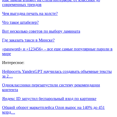
современных трендов
Чем выгодна печать на холсте?
Что такое штабелер?
Вот несколько советов по выбору ламината
Где заказать такси в Минске?
«password» и «123456» – все еще самые популярные пароли в
мире
Интересное:
Нейросеть YandexGPT научилась создавать объемные тексты
за 2…
Одноклассники перезапустили систему рекомендации
контента
Яндекс ID запустил беспарольный вход по картинке
Общий оборот маркетплейса Ozon вырос на 140% до 451
млрд…