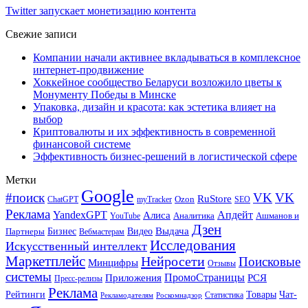
Twitter запускает монетизацию контента
Свежие записи
Компании начали активнее вкладываться в комплексное
интернет-продвижение
Хоккейное сообщество Беларуси возложило цветы к
Монументу Победы в Минске
Упаковка, дизайн и красота: как эстетика влияет на
выбор
Криптовалюты и их эффективность в современной
финансовой системе
Эффективность бизнес-решений в логистической сфере
Метки
Google
#поиск
VK
VK
RuStore
Ozon
ChatGPT
myTracker
SEO
Реклама
Апдейт
YandexGPT
Алиса
Аналитика
Ашманов и
YouTube
Дзен
Бизнес
Видео
Выдача
Партнеры
Вебмастерам
Исследования
Искусственный интеллект
Маркетплейс
Нейросети
Поисковые
Минцифры
Отзывы
системы
ПромоСтраницы
Приложения
РСЯ
Пресс-релизы
Реклама
Рейтинги
Товары
Чат-
Статистика
Рекламодателям
Роскомнадзор