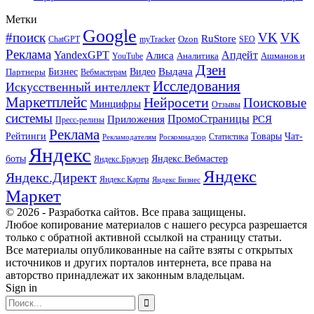
Метки
Google
#поиск
VK
VK
RuStore
Ozon
ChatGPT
myTracker
SEO
Реклама
Апдейт
YandexGPT
Алиса
Аналитика
Ашманов и
YouTube
Дзен
Бизнес
Видео
Выдача
Партнеры
Вебмастерам
Исследования
Искусственный интеллект
Маркетплейс
Нейросети
Поисковые
Минцифры
Отзывы
системы
ПромоСтраницы
Приложения
РСЯ
Пресс-релизы
Реклама
Рейтинги
Товары
Чат-
Статистика
Рекламодателям
Роскомнадзор
Яндекс
боты
Яндекс.Вебмастер
Яндекс.Браузер
Яндекс
Яндекс.Директ
Яндекс.Карты
Яндекс Бизнес
Маркет
© 2026 - Разработка сайтов. Все права защищены.
Любое копирование материалов с нашего ресурса разрешается
только с обратной активной ссылкой на страницу статьи.
Все материалы опубликованные на сайте взяты с открытых
источников и других порталов интернета, все права на
авторство принадлежат их законным владельцам.
Sign in