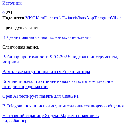
Источник
0
271
Поделится
VK
OK.ru
Facebook
Twitter
WhatsApp
Telegram
Viber
Предыдущая запись
В Дзене появилось два полезных обновления
Следующая запись
Вебинар про трудности SEO-2023: подходы, инструменты,
метрики
Вам также могут понравиться
Еще от автора
Компании начали активнее вкладываться в комплексное
интернет-продвижение
Open AI тестирует память для ChatGPT
В Telegram появились самоуничтожающиеся видеосообщения
На главной странице Яндекс Маркета появились
видеобаннеры