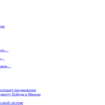
ире
фото…
ия…
зывов…
 интернет-продвижение
нументу Победы в Минске
совой системе