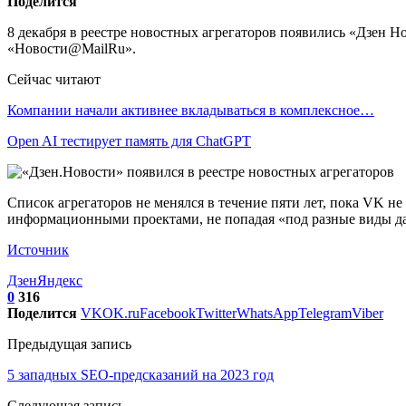
Поделится
8 декабря в реестре новостных агрегаторов появились «Дзен Н
«Новости@MailRu».
Сейчас читают
Компании начали активнее вкладываться в комплексное…
Open AI тестирует память для ChatGPT
Список агрегаторов не менялся в течение пяти лет, пока VK н
информационными проектами, не попадая «под разные виды дав
Источник
Дзен
Яндекс
0
316
Поделится
VK
OK.ru
Facebook
Twitter
WhatsApp
Telegram
Viber
Предыдущая запись
5 западных SEO-предсказаний на 2023 год
Следующая запись