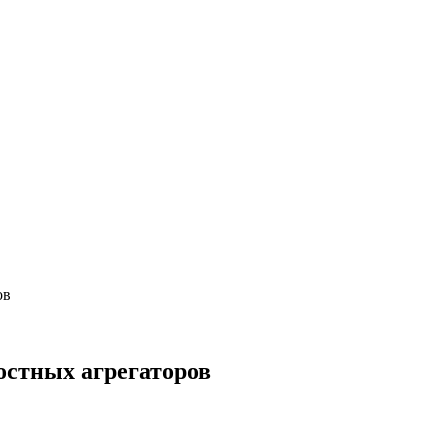
ов
остных агрегаторов