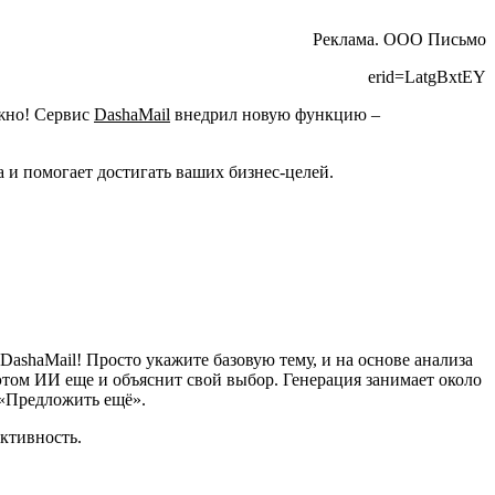
Реклама. ООО Письмо
erid=LatgBxtEY
ожно! Сервис
DashaMail
внедрил новую функцию –
а и помогает достигать ваших бизнес-целей.
ashaMail! Просто укажите базовую тему, и на основе анализа
этом ИИ еще и объяснит свой выбор. Генерация занимает около
 «Предложить ещё».
ективность.