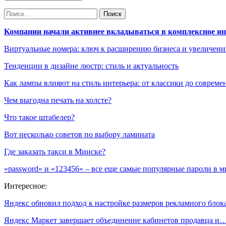
Компании начали активнее вкладываться в комплексное и
Виртуальные номера: ключ к расширению бизнеса и увеличен
Тенденции в дизайне люстр: стиль и актуальность
Как лампы влияют на стиль интерьера: от классики до соврем
Чем выгодна печать на холсте?
Что такое штабелер?
Вот несколько советов по выбору ламината
Где заказать такси в Минске?
«password» и «123456» – все еще самые популярные пароли в м
Интересное:
Яндекс обновил подход к настройке размеров рекламного бло
Яндекс Маркет завершает объединение кабинетов продавца и