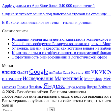
Apple удалила из App Store более 540 000 приложений
Яндекс запускает баннер под поисковой строкой на странице…
В RuStore появились новые темы – темная и розовая
Свежие записи
Компании начали активнее вкладываться в комплексное
Хоккейное сообщество Беларуси возложило цветы к Мо
Упаковка, дизайн и красота: как эстетика влияет на выбор
Криптовалюты и их эффективность в современной финан
Эффективность бизнес-решений в логистической сфере
Метки
Google
#поиск
VK
VK Р
RuStore
Ozon
ChatGPT
myTracker
SEO
Исследования
Маркетплейс
Ней
интеллект
Минцифры
Яндекс
Товары
Чат-боты
Яндекс.Вебмаст
Яндекс.Браузер
Статистика
© 2026 - Разработка сайтов. Все права защищены.
Любое копирование материалов с нашего ресурса разрешается т
Все материалы опубликованные на сайте взяты с открытых исто
Sign in