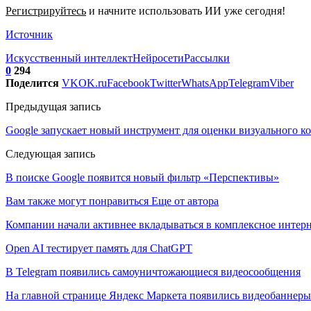
Регистрируйтесь
и начните использовать ИИ уже сегодня!
Источник
Искусственный интеллект
Нейросети
Рассылки
0
294
Поделится
VK
OK.ru
Facebook
Twitter
WhatsApp
Telegram
Viber
Предыдущая запись
Google запускает новый инструмент для оценки визуального кон
Следующая запись
В поиске Google появится новый фильтр «Перспективы»
Вам также могут понравиться
Еще от автора
Компании начали активнее вкладываться в комплексное интер
Open AI тестирует память для ChatGPT
В Telegram появились самоуничтожающиеся видеосообщения
На главной странице Яндекс Маркета появились видеобаннеры