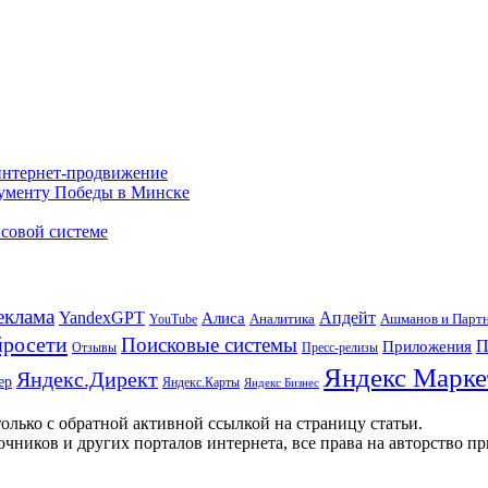
 интернет-продвижение
нументу Победы в Минске
совой системе
еклама
Апдейт
YandexGPT
Алиса
Аналитика
Ашманов и Парт
YouTube
росети
Поисковые системы
П
Приложения
Отзывы
Пресс-релизы
Яндекс Марке
Яндекс.Директ
ер
Яндекс.Карты
Яндекс Бизнес
олько с обратной активной ссылкой на страницу статьи.
чников и других порталов интернета, все права на авторство п