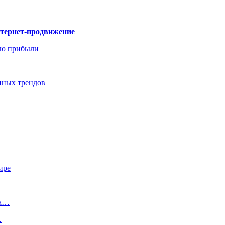
нтернет-продвижение
ию прибыли
енных трендов
ире
ка…
…