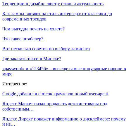
Тенденции в дизайне люстр: стиль и актуальность
Как лампы влияют на стиль интерьера: от классики до
современных трендов
Чем выгодна печать на холсте?
Что такое штабелер?
Вот несколько советов по выбору ламината
Где заказать такси в Минске?
«password» и «123456» – все еще самые популярные пароли в
мире
Интересное:
Google добавил в список краулеров новый user-agent
Яндекс Маркет начал продавать детские товары под
собственным…
Яндекс Директ покажет информацию о дисклеймере: почему
и из…