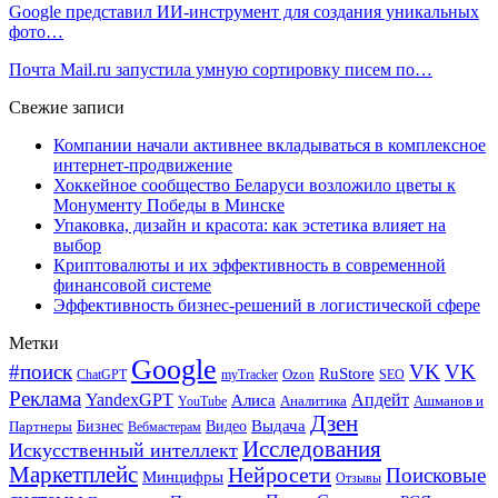
Google представил ИИ-инструмент для создания уникальных
фото…
Почта Mail.ru запустила умную сортировку писем по…
Свежие записи
Компании начали активнее вкладываться в комплексное
интернет-продвижение
Хоккейное сообщество Беларуси возложило цветы к
Монументу Победы в Минске
Упаковка, дизайн и красота: как эстетика влияет на
выбор
Криптовалюты и их эффективность в современной
финансовой системе
Эффективность бизнес-решений в логистической сфере
Метки
Google
#поиск
VK
VK
RuStore
Ozon
ChatGPT
myTracker
SEO
Реклама
Апдейт
YandexGPT
Алиса
Аналитика
Ашманов и
YouTube
Дзен
Бизнес
Видео
Выдача
Партнеры
Вебмастерам
Исследования
Искусственный интеллект
Маркетплейс
Нейросети
Поисковые
Минцифры
Отзывы