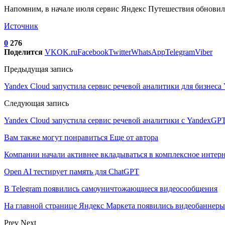
Напомним, в начале июля сервис Яндекс Путешествия обновил
Источник
0
276
Поделится
VK
OK.ru
Facebook
Twitter
WhatsApp
Telegram
Viber
Предыдущая запись
Yandex Cloud запустила сервис речевой аналитики для бизнеса 
Следующая запись
Yandex Cloud запустила сервис речевой аналитики с YandexGPT
Вам также могут понравиться
Еще от автора
Компании начали активнее вкладываться в комплексное интер
Open AI тестирует память для ChatGPT
В Telegram появились самоуничтожающиеся видеосообщения
На главной странице Яндекс Маркета появились видеобаннеры
Prev
Next