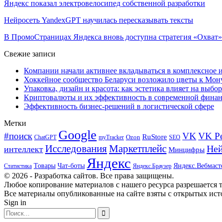
Яндекс показал электровелосипед собственной разработки
Нейросеть YandexGPT научилась пересказывать тексты
В ПромоСтраницах Яндекса вновь доступна стратегия «Охват»
Свежие записи
Компании начали активнее вкладываться в комплексное
Хоккейное сообщество Беларуси возложило цветы к Мо
Упаковка, дизайн и красота: как эстетика влияет на выбор
Криптовалюты и их эффективность в современной финан
Эффективность бизнес-решений в логистической сфере
Метки
Google
#поиск
VK
VK Р
RuStore
Ozon
ChatGPT
myTracker
SEO
Исследования
Маркетплейс
Ней
интеллект
Минцифры
Яндекс
Товары
Чат-боты
Яндекс.Вебмаст
Яндекс.Браузер
Статистика
© 2026 - Разработка сайтов. Все права защищены.
Любое копирование материалов с нашего ресурса разрешается т
Все материалы опубликованные на сайте взяты с открытых исто
Sign in