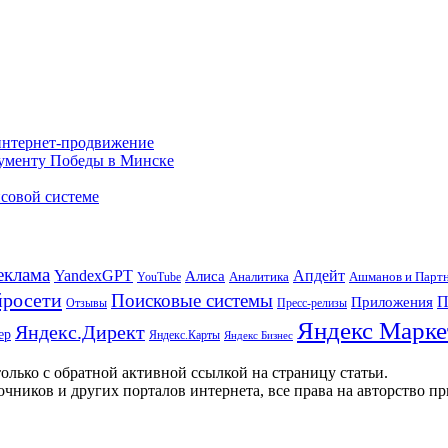
 интернет-продвижение
нументу Победы в Минске
совой системе
еклама
Апдейт
YandexGPT
Алиса
Аналитика
Ашманов и Парт
YouTube
росети
Поисковые системы
П
Приложения
Отзывы
Пресс-релизы
Яндекс Марке
Яндекс.Директ
ер
Яндекс.Карты
Яндекс Бизнес
олько с обратной активной ссылкой на страницу статьи.
чников и других порталов интернета, все права на авторство п