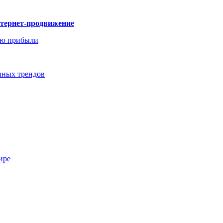
нтернет-продвижение
ию прибыли
енных трендов
ире