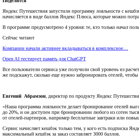
Поделится
Яндекс Путешествия запустили программу лояльности с кешбэк
начисляется в виде баллов Яндекс Плюса, которые можно потра
В программе предусмотрено 4 уровня: те, кто только начал по
Сейчас читают
Компании начали активнее вкладываться в комплексное…
Open AI тестирует память для ChatGPT
Все пользователи сервиса уже получили свой уровень из расче
же подскажут, сколько еще нужно забронировать отелей, чтобы
Евгений Абрамзон
, директор по продукту Яндекс Путешестви
«Наша программа лояльности делает бронирование отелей выгодн
до 20%, и он доступен при бронировании любого из сотен тыся
от отелей-партнеров, например бесплатные завтраки или повыш
Сервис начисляет кешбэк только тем, у кого есть подписка Янд
максимальный кешбэк за заказ составляет 3000 баллов.