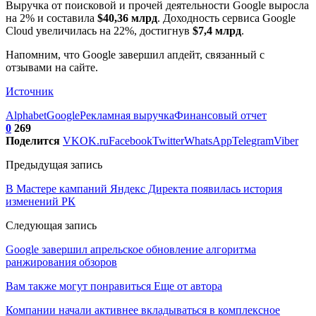
Выручка от поисковой и прочей деятельности Google выросла
на 2% и составила
$40,36 млрд
. Доходность сервиса Google
Cloud увеличилась на 22%, достигнув
$7,4 млрд
.
Напомним, что Google завершил апдейт, связанный с
отзывами на сайте.
Источник
Alphabet
Google
Рекламная выручка
Финансовый отчет
0
269
Поделится
VK
OK.ru
Facebook
Twitter
WhatsApp
Telegram
Viber
Предыдущая запись
В Мастере кампаний Яндекс Директа появилась история
изменений РК
Следующая запись
Google завершил апрельское обновление алгоритма
ранжирования обзоров
Вам также могут понравиться
Еще от автора
Компании начали активнее вкладываться в комплексное