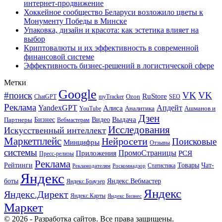
интернет-продвижение
Хоккейное сообщество Беларуси возложило цветы к
Монументу Победы в Минске
Упаковка, дизайн и красота: как эстетика влияет на
выбор
Криптовалюты и их эффективность в современной
финансовой системе
Эффективность бизнес-решений в логистической сфере
Метки
Google
#поиск
VK
VK
RuStore
Ozon
ChatGPT
myTracker
SEO
Реклама
Апдейт
YandexGPT
Алиса
Аналитика
Ашманов и
YouTube
Дзен
Бизнес
Видео
Выдача
Партнеры
Вебмастерам
Исследования
Искусственный интеллект
Маркетплейс
Нейросети
Поисковые
Минцифры
Отзывы
системы
ПромоСтраницы
Приложения
РСЯ
Пресс-релизы
Реклама
Рейтинги
Товары
Чат-
Статистика
Рекламодателям
Роскомнадзор
Яндекс
боты
Яндекс.Вебмастер
Яндекс.Браузер
Яндекс
Яндекс.Директ
Яндекс.Карты
Яндекс Бизнес
Маркет
© 2026 - Разработка сайтов. Все права защищены.