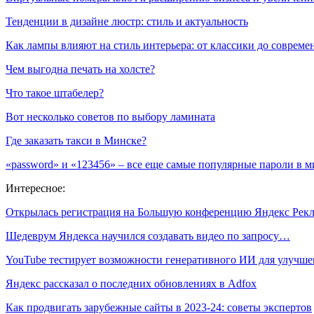
Тенденции в дизайне люстр: стиль и актуальность
Как лампы влияют на стиль интерьера: от классики до соврем
Чем выгодна печать на холсте?
Что такое штабелер?
Вот несколько советов по выбору ламината
Где заказать такси в Минске?
«password» и «123456» – все еще самые популярные пароли в м
Интересное:
Открылась регистрация на Большую конференцию Яндекс Рек
Шедеврум Яндекса научился создавать видео по запросу…
YouTube тестирует возможности генеративного ИИ для улучш
Яндекс рассказал о последних обновлениях в Adfox
Как продвигать зарубежные сайты в 2023-24: советы экспертов