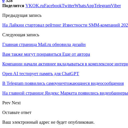
0
328
Поделится
VK
OK.ru
Facebook
Twitter
WhatsApp
Telegram
Viber
Предыдущая запись
На Лайкни стартовал рейтинг Известности SMM-компаний 20
Следующая запись
Главная страница Mail.ru обновила дизайн
Вам также могут понравиться
Еще от автора
Компании начали активнее вкладываться в комплексное интер
Open AI тестирует память для ChatGPT
В Telegram появились самоуничтожающиеся видеосообщения
На главной странице Яндекс Маркета появились видеобаннеры
Prev
Next
Оставьте ответ
Ваш электронный адрес не будет опубликован.