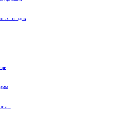
енных трендов
ире
ламы
ения…