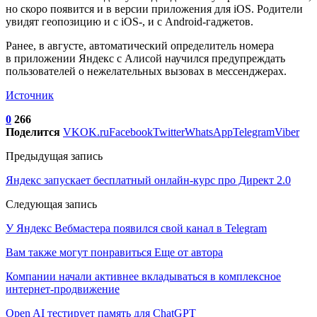
но скоро появится и в версии приложения для iOS. Родители
увидят геопозицию и с iOS-, и с Android-гаджетов.
Ранее, в августе, автоматический определитель номера
в приложении Яндекс с Алисой научился предупреждать
пользователей о нежелательных вызовах в мессенджерах.
Источник
0
266
Поделится
VK
OK.ru
Facebook
Twitter
WhatsApp
Telegram
Viber
Предыдущая запись
Яндекс запускает бесплатный онлайн-курс про Директ 2.0
Следующая запись
У Яндекс Вебмастера появился свой канал в Telegram
Вам также могут понравиться
Еще от автора
Компании начали активнее вкладываться в комплексное
интернет-продвижение
Open AI тестирует память для ChatGPT