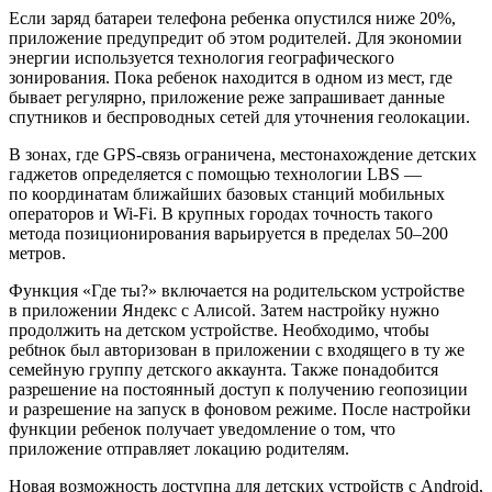
Если заряд батареи телефона ребенка опустился ниже 20%,
приложение предупредит об этом родителей. Для экономии
энергии используется технология географического
зонирования. Пока ребенок находится в одном из мест, где
бывает регулярно, приложение реже запрашивает данные
спутников и беспроводных сетей для уточнения геолокации.
В зонах, где GPS-связь ограничена, местонахождение детских
гаджетов определяется с помощью технологии LBS —
по координатам ближайших базовых станций мобильных
операторов и Wi-Fi. В крупных городах точность такого
метода позиционирования варьируется в пределах 50–200
метров.
Функция «Где ты?» включается на родительском устройстве
в приложении Яндекс с Алисой. Затем настройку нужно
продолжить на детском устройстве. Необходимо, чтобы
ребtнок был авторизован в приложении с входящего в ту же
семейную группу детского аккаунта. Также понадобится
разрешение на постоянный доступ к получению геопозиции
и разрешение на запуск в фоновом режиме. После настройки
функции ребенок получает уведомление о том, что
приложение отправляет локацию родителям.
Новая возможность доступна для детских устройств с Android,