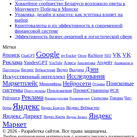
Хоккейное сообщество Беларуси возложило цветы к
Монументу Победы в Минске
Упаковка, дизайн и красота: как эстетика влияет на
выбор
Криптовалюты и их эффективность в современной
финансовой системе
Эффективность бизнес-решений в логистической сфере
Метки
Google
#поиск
VK
VK
RuStore
Ozon
ChatGPT
myTracker
SEO
Реклама
Апдейт
YandexGPT
Алиса
Аналитика
Ашманов и
YouTube
Дзен
Бизнес
Видео
Выдача
Партнеры
Вебмастерам
Исследования
Искусственный интеллект
Маркетплейс
Нейросети
Поисковые
Минцифры
Отзывы
системы
ПромоСтраницы
Приложения
РСЯ
Пресс-релизы
Реклама
Рейтинги
Товары
Чат-
Статистика
Рекламодателям
Роскомнадзор
Яндекс
боты
Яндекс.Вебмастер
Яндекс.Браузер
Яндекс
Яндекс.Директ
Яндекс.Карты
Яндекс Бизнес
Маркет
© 2026 - Разработка сайтов. Все права защищены.
Любое копирование материалов с нашего ресурса разрешается