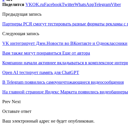
Поделится
VK
OK.ru
Facebook
Twitter
WhatsApp
Telegram
Viber
Предыдущая запись
Партнеры РСЯ смогут тестировать разные форматы рекламы с
Следующая запись
VK интегрирует Дзен.Новости во ВКонтакте и Одноклассники
Вам также могут понравиться
Еще от автора
Компании начали активнее вкладываться в комплексное интер
Open AI тестирует память для ChatGPT
В Telegram появились самоуничтожающиеся видеосообщения
На главной странице Яндекс Маркета появились видеобаннеры
Prev
Next
Оставьте ответ
Ваш электронный адрес не будет опубликован.