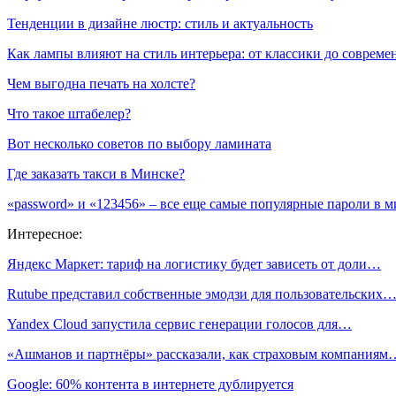
Тенденции в дизайне люстр: стиль и актуальность
Как лампы влияют на стиль интерьера: от классики до соврем
Чем выгодна печать на холсте?
Что такое штабелер?
Вот несколько советов по выбору ламината
Где заказать такси в Минске?
«password» и «123456» – все еще самые популярные пароли в м
Интересное:
Яндекс Маркет: тариф на логистику будет зависеть от доли…
Rutube представил собственные эмодзи для пользовательских
Yandex Cloud запустила сервис генерации голосов для…
«Ашманов и партнёры» рассказали, как страховым компаниям
Google: 60% контента в интернете дублируется