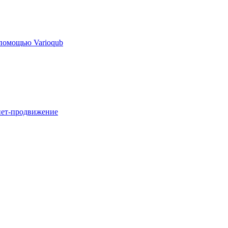
 помощью Varioqub
нет-продвижение