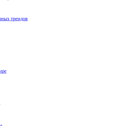
енных трендов
ире
…
…