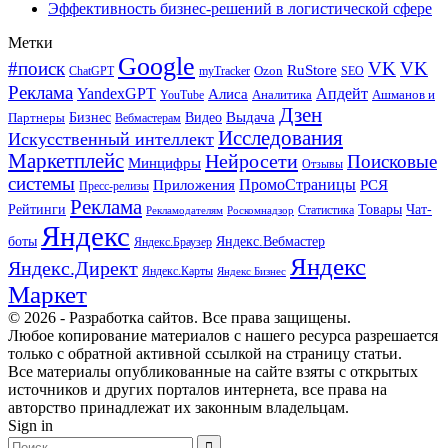
Эффективность бизнес-решений в логистической сфере
Метки
Google
#поиск
VK
VK
RuStore
Ozon
ChatGPT
myTracker
SEO
Реклама
Апдейт
YandexGPT
Алиса
Аналитика
Ашманов и
YouTube
Дзен
Бизнес
Видео
Выдача
Партнеры
Вебмастерам
Исследования
Искусственный интеллект
Маркетплейс
Нейросети
Поисковые
Минцифры
Отзывы
системы
ПромоСтраницы
Приложения
РСЯ
Пресс-релизы
Реклама
Рейтинги
Товары
Чат-
Статистика
Рекламодателям
Роскомнадзор
Яндекс
боты
Яндекс.Вебмастер
Яндекс.Браузер
Яндекс
Яндекс.Директ
Яндекс.Карты
Яндекс Бизнес
Маркет
© 2026 - Разработка сайтов. Все права защищены.
Любое копирование материалов с нашего ресурса разрешается
только с обратной активной ссылкой на страницу статьи.
Все материалы опубликованные на сайте взяты с открытых
источников и других порталов интернета, все права на
авторство принадлежат их законным владельцам.
Sign in