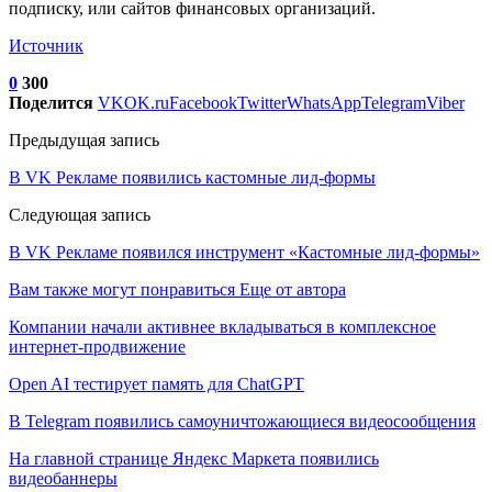
подписку, или сайтов финансовых организаций.
Источник
0
300
Поделится
VK
OK.ru
Facebook
Twitter
WhatsApp
Telegram
Viber
Предыдущая запись
В VK Рекламе появились кастомные лид-формы
Следующая запись
В VK Рекламе появился инструмент «Кастомные лид-формы»
Вам также могут понравиться
Еще от автора
Компании начали активнее вкладываться в комплексное
интернет-продвижение
Open AI тестирует память для ChatGPT
В Telegram появились самоуничтожающиеся видеосообщения
На главной странице Яндекс Маркета появились
видеобаннеры