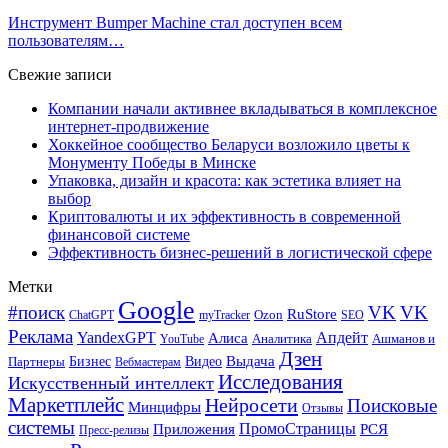
Инструмент Bumper Machine стал доступен всем
пользователям…
Свежие записи
Компании начали активнее вкладываться в комплексное
интернет-продвижение
Хоккейное сообщество Беларуси возложило цветы к
Монументу Победы в Минске
Упаковка, дизайн и красота: как эстетика влияет на
выбор
Криптовалюты и их эффективность в современной
финансовой системе
Эффективность бизнес-решений в логистической сфере
Метки
Google
#поиск
VK
VK
RuStore
Ozon
ChatGPT
myTracker
SEO
Реклама
Апдейт
YandexGPT
Алиса
Аналитика
Ашманов и
YouTube
Дзен
Бизнес
Видео
Выдача
Партнеры
Вебмастерам
Исследования
Искусственный интеллект
Маркетплейс
Нейросети
Поисковые
Минцифры
Отзывы
системы
ПромоСтраницы
Приложения
РСЯ
Пресс-релизы