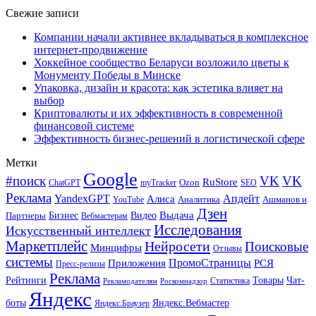
Свежие записи
Компании начали активнее вкладываться в комплексное
интернет-продвижение
Хоккейное сообщество Беларуси возложило цветы к
Монументу Победы в Минске
Упаковка, дизайн и красота: как эстетика влияет на
выбор
Криптовалюты и их эффективность в современной
финансовой системе
Эффективность бизнес-решений в логистической сфере
Метки
Google
#поиск
VK
VK
RuStore
Ozon
ChatGPT
myTracker
SEO
Реклама
Апдейт
YandexGPT
Алиса
Аналитика
Ашманов и
YouTube
Дзен
Бизнес
Видео
Выдача
Партнеры
Вебмастерам
Исследования
Искусственный интеллект
Маркетплейс
Нейросети
Поисковые
Минцифры
Отзывы
системы
ПромоСтраницы
Приложения
РСЯ
Пресс-релизы
Реклама
Рейтинги
Товары
Чат-
Статистика
Рекламодателям
Роскомнадзор
Яндекс
боты
Яндекс.Вебмастер
Яндекс.Браузер