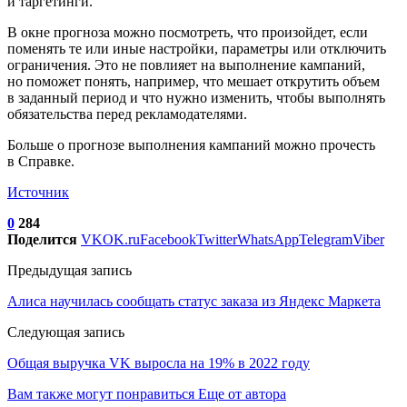
и таргетинги.
В окне прогноза можно посмотреть, что произойдет, если
поменять те или иные настройки, параметры или отключить
ограничения. Это не повлияет на выполнение кампаний,
но поможет понять, например, что мешает открутить объем
в заданный период и что нужно изменить, чтобы выполнять
обязательства перед рекламодателями.
Больше о прогнозе выполнения кампаний можно прочесть
в Справке.
Источник
0
284
Поделится
VK
OK.ru
Facebook
Twitter
WhatsApp
Telegram
Viber
Предыдущая запись
Алиса научилась сообщать статус заказа из Яндекс Маркета
Следующая запись
Общая выручка VK выросла на 19% в 2022 году
Вам также могут понравиться
Еще от автора