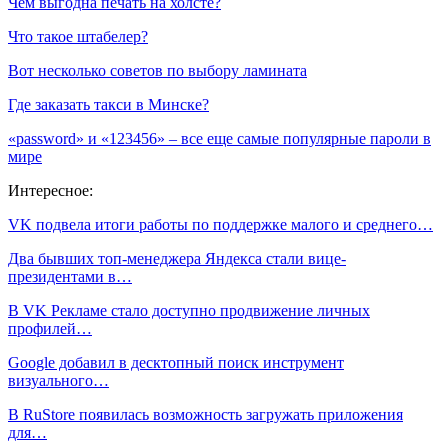
Чем выгодна печать на холсте?
Что такое штабелер?
Вот несколько советов по выбору ламината
Где заказать такси в Минске?
«password» и «123456» – все еще самые популярные пароли в
мире
Интересное:
VK подвела итоги работы по поддержке малого и среднего…
Два бывших топ-менеджера Яндекса стали вице-
президентами в…
В VK Рекламе стало доступно продвижение личных
профилей…
Google добавил в десктопный поиск инструмент
визуального…
В RuStore появилась возможность загружать приложения
для…