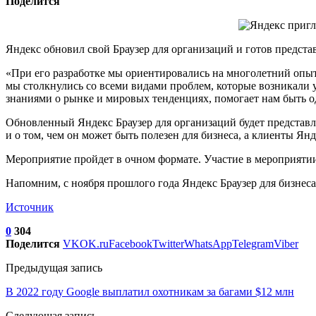
Поделится
Яндекс обновил свой Браузер для организаций и готов предст
«При его разработке мы ориентировались на многолетний опыт
мы столкнулись со всеми видами проблем, которые возникали 
знаниями о рынке и мировых тенденциях, помогает нам быть о
Обновленный Яндекс Браузер для организаций будет представл
и о том, чем он может быть полезен для бизнеса, а клиенты Я
Мероприятие пройдет в очном формате. Участие в мероприятии 
Напомним, с ноября прошлого года Яндекс Браузер для бизнеса 
Источник
0
304
Поделится
VK
OK.ru
Facebook
Twitter
WhatsApp
Telegram
Viber
Предыдущая запись
В 2022 году Google выплатил охотникам за багами $12 млн
Следующая запись