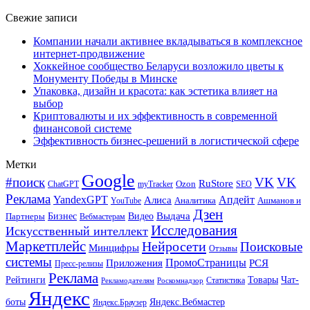
Свежие записи
Компании начали активнее вкладываться в комплексное
интернет-продвижение
Хоккейное сообщество Беларуси возложило цветы к
Монументу Победы в Минске
Упаковка, дизайн и красота: как эстетика влияет на
выбор
Криптовалюты и их эффективность в современной
финансовой системе
Эффективность бизнес-решений в логистической сфере
Метки
Google
#поиск
VK
VK
RuStore
Ozon
ChatGPT
myTracker
SEO
Реклама
Апдейт
YandexGPT
Алиса
Аналитика
Ашманов и
YouTube
Дзен
Бизнес
Видео
Выдача
Партнеры
Вебмастерам
Исследования
Искусственный интеллект
Маркетплейс
Нейросети
Поисковые
Минцифры
Отзывы
системы
ПромоСтраницы
Приложения
РСЯ
Пресс-релизы
Реклама
Рейтинги
Товары
Чат-
Статистика
Рекламодателям
Роскомнадзор
Яндекс
боты
Яндекс.Вебмастер
Яндекс.Браузер