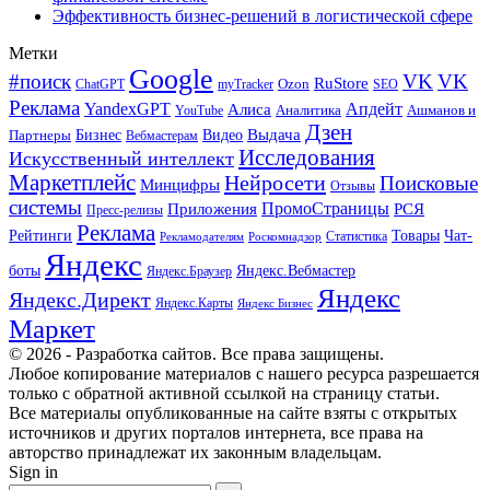
Эффективность бизнес-решений в логистической сфере
Метки
Google
#поиск
VK
VK
RuStore
Ozon
ChatGPT
myTracker
SEO
Реклама
Апдейт
YandexGPT
Алиса
Аналитика
Ашманов и
YouTube
Дзен
Бизнес
Видео
Выдача
Партнеры
Вебмастерам
Исследования
Искусственный интеллект
Маркетплейс
Нейросети
Поисковые
Минцифры
Отзывы
системы
ПромоСтраницы
Приложения
РСЯ
Пресс-релизы
Реклама
Рейтинги
Товары
Чат-
Статистика
Рекламодателям
Роскомнадзор
Яндекс
боты
Яндекс.Вебмастер
Яндекс.Браузер
Яндекс
Яндекс.Директ
Яндекс.Карты
Яндекс Бизнес
Маркет
© 2026 - Разработка сайтов. Все права защищены.
Любое копирование материалов с нашего ресурса разрешается
только с обратной активной ссылкой на страницу статьи.
Все материалы опубликованные на сайте взяты с открытых
источников и других порталов интернета, все права на
авторство принадлежат их законным владельцам.
Sign in