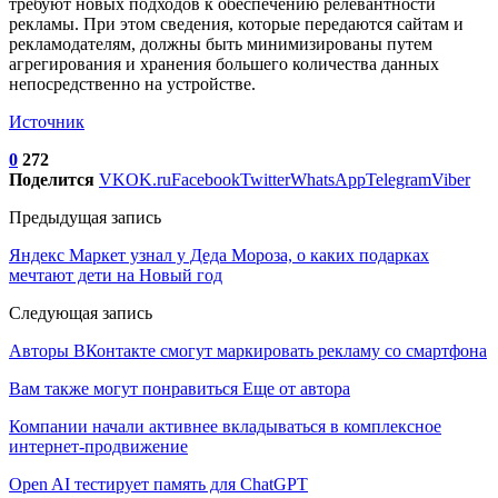
требуют новых подходов к обеспечению релевантности
рекламы. При этом сведения, которые передаются сайтам и
рекламодателям, должны быть минимизированы путем
агрегирования и хранения большего количества данных
непосредственно на устройстве.
Источник
0
272
Поделится
VK
OK.ru
Facebook
Twitter
WhatsApp
Telegram
Viber
Предыдущая запись
Яндекс Маркет узнал у Деда Мороза, о каких подарках
мечтают дети на Новый год
Следующая запись
Авторы ВКонтакте смогут маркировать рекламу со смартфона
Вам также могут понравиться
Еще от автора
Компании начали активнее вкладываться в комплексное
интернет-продвижение
Open AI тестирует память для ChatGPT