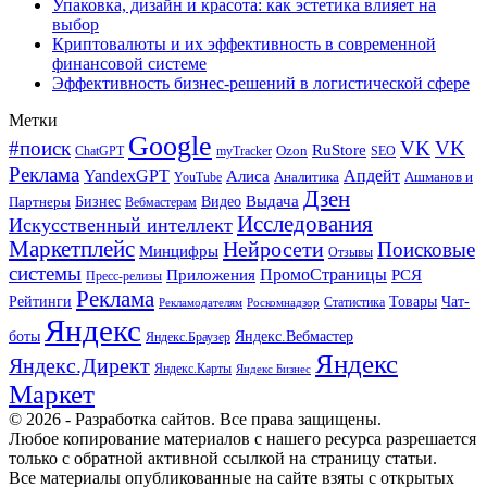
Упаковка, дизайн и красота: как эстетика влияет на
выбор
Криптовалюты и их эффективность в современной
финансовой системе
Эффективность бизнес-решений в логистической сфере
Метки
Google
#поиск
VK
VK
RuStore
Ozon
ChatGPT
myTracker
SEO
Реклама
Апдейт
YandexGPT
Алиса
Аналитика
Ашманов и
YouTube
Дзен
Бизнес
Видео
Выдача
Партнеры
Вебмастерам
Исследования
Искусственный интеллект
Маркетплейс
Нейросети
Поисковые
Минцифры
Отзывы
системы
ПромоСтраницы
Приложения
РСЯ
Пресс-релизы
Реклама
Рейтинги
Товары
Чат-
Статистика
Рекламодателям
Роскомнадзор
Яндекс
боты
Яндекс.Вебмастер
Яндекс.Браузер
Яндекс
Яндекс.Директ
Яндекс.Карты
Яндекс Бизнес
Маркет
© 2026 - Разработка сайтов. Все права защищены.
Любое копирование материалов с нашего ресурса разрешается
только с обратной активной ссылкой на страницу статьи.
Все материалы опубликованные на сайте взяты с открытых