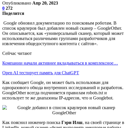
Опубликовано
Апр 20, 2023
0
272
Поделится
Google обновил документацию по поисковым роботам. В
список краулеров был добавлен новый сканер – GoogleOther.
Он описывается, как «универсальный сканер, который может
использоваться различными группами разработчиков для
извлечения общедоступного контента с сайтов».
Сейчас читают
Компании начали активнее вкладываться в комплексное…
Open AI тестирует память для ChatGPT
Как сообщает Google, он может быть использован для
одноразового обхода внутренних исследований и разработок.
GoogleOther всегда подчиняется правилам robots.txt и
использует те же диапазоны IP-адресов, что и Googlebot.
Как пояснил инженер поиска
Гэри Илш
, на своей странице в
LinkedIn, новый сканер «будет выполнять некоторые работы