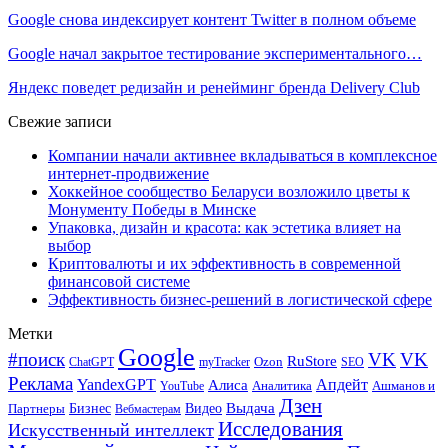
Google снова индексирует контент Twitter в полном объеме
Google начал закрытое тестирование экспериментального…
Яндекс поведет редизайн и ренейминг бренда Delivery Club
Свежие записи
Компании начали активнее вкладываться в комплексное
интернет-продвижение
Хоккейное сообщество Беларуси возложило цветы к
Монументу Победы в Минске
Упаковка, дизайн и красота: как эстетика влияет на
выбор
Криптовалюты и их эффективность в современной
финансовой системе
Эффективность бизнес-решений в логистической сфере
Метки
Google
#поиск
VK
VK
RuStore
Ozon
ChatGPT
myTracker
SEO
Реклама
Апдейт
YandexGPT
Алиса
Аналитика
Ашманов и
YouTube
Дзен
Бизнес
Видео
Выдача
Партнеры
Вебмастерам
Исследования
Искусственный интеллект