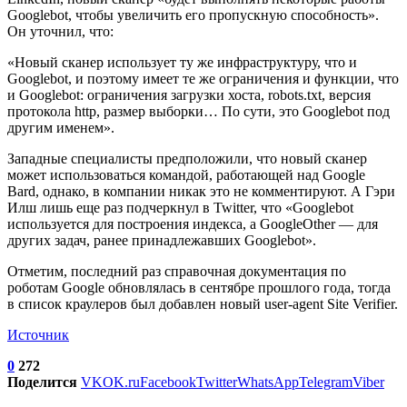
Googlebot, чтобы увеличить его пропускную способность».
Он уточнил, что:
«Новый сканер использует ту же инфраструктуру, что и
Googlebot, и поэтому имеет те же ограничения и функции, что
и Googlebot: ограничения загрузки хоста, robots.txt, версия
протокола http, размер выборки… По сути, это Googlebot под
другим именем».
Западные специалисты предположили, что новый сканер
может использоваться командой, работающей над Google
Bard, однако, в компании никак это не комментируют. А Гэри
Илш лишь еще раз подчеркнул в Twitter, что «Googlebot
используется для построения индекса, а GoogleOther — для
других задач, ранее принадлежавших Googlebot».
Отметим, последний раз справочная документация по
роботам Google обновлялась в сентябре прошлого года, тогда
в список краулеров был добавлен новый user-agent Site Verifier.
Источник
0
272
Поделится
VK
OK.ru
Facebook
Twitter
WhatsApp
Telegram
Viber