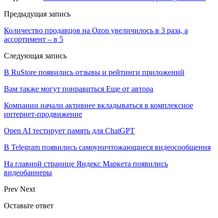
Предыдущая запись
Количество продавцов на Ozon увеличилось в 3 раза, а
ассортимент – в 5
Следующая запись
В RuStore появились отзывы и рейтинги приложений
Вам также могут понравиться
Еще от автора
Компании начали активнее вкладываться в комплексное
интернет-продвижение
Open AI тестирует память для ChatGPT
В Telegram появились самоуничтожающиеся видеосообщения
На главной странице Яндекс Маркета появились
видеобаннеры
Prev
Next
Оставьте ответ