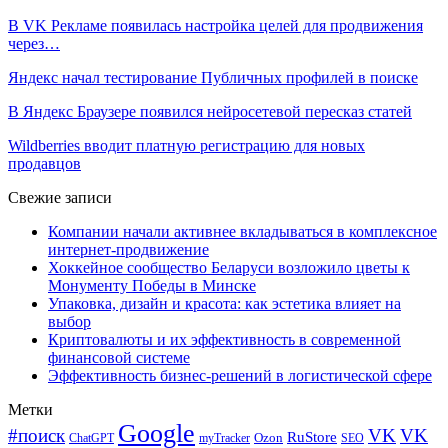
В VK Рекламе появилась настройка целей для продвижения
через…
Яндекс начал тестирование Публичных профилей в поиске
В Яндекс Браузере появился нейросетевой пересказ статей
Wildberries вводит платную регистрацию для новых
продавцов
Свежие записи
Компании начали активнее вкладываться в комплексное
интернет-продвижение
Хоккейное сообщество Беларуси возложило цветы к
Монументу Победы в Минске
Упаковка, дизайн и красота: как эстетика влияет на
выбор
Криптовалюты и их эффективность в современной
финансовой системе
Эффективность бизнес-решений в логистической сфере
Метки
Google
#поиск
VK
VK
RuStore
Ozon
ChatGPT
myTracker
SEO