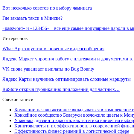
Вот несколько советов по выбору ламината
Где заказать такси в Минске?
«password» и «123456» – все еще самые популярные пароли в м
Интересное:
WhatsApp запустил мгновенные видеосообщения
Яндекс Маркет упростил работу с платежами и документами 
VK снова удваивает выплаты по Bug Bounty
Яндекс Карты научились оптимизировать сложные маршруты
RuStore открыл публикацию приложений для частных…
Свежие записи
Компании начали активнее вкладываться в комплексное
Хоккейное сообщество Беларуси возложило цветы к Мо
Упаковка, дизайн и красота: как эстетика влияет на выбор
Криптовалюты и их эффективность в современной финан
Эффективность бизнес-решений в логистической сфере