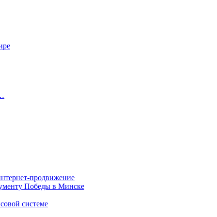
ире
в…
 интернет-продвижение
нументу Победы в Минске
совой системе