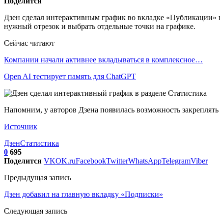
Поделится
Дзен сделал интерактивным график во вкладке «Публикации» в
нужный отрезок и выбрать отдельные точки на графике.
Сейчас читают
Компании начали активнее вкладываться в комплексное…
Open AI тестирует память для ChatGPT
Напомним, у авторов Дзена появилась возможность закреплять
Источник
Дзен
Статистика
0
695
Поделится
VK
OK.ru
Facebook
Twitter
WhatsApp
Telegram
Viber
Предыдущая запись
Дзен добавил на главную вкладку «Подписки»
Следующая запись