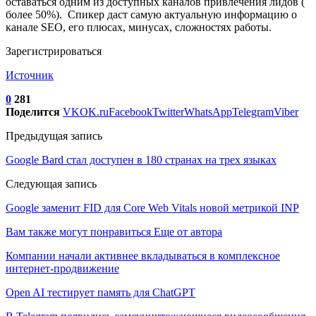
оставаться одним из доступных каналов привлечения лидов (
более 50%). Спикер даст самую актуальную информацию о
канале SEO, его плюсах, минусах, сложностях работы.
Зарегистрироваться
Источник
0
281
Поделится
VK
OK.ru
Facebook
Twitter
WhatsApp
Telegram
Viber
Предыдущая запись
Google Bard стал доступен в 180 странах на трех языках
Следующая запись
Google заменит FID для Core Web Vitals новой метрикой INP
Вам также могут понравиться
Еще от автора
Компании начали активнее вкладываться в комплексное
интернет-продвижение
Open AI тестирует память для ChatGPT