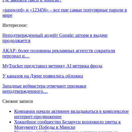
«password» и «123456» – все еще самые популярные пароли в
мире
Интересное:
Неподтвержденный апдейт Google: шторм в выдаче
продолжается
АКАР: более половины рекламных агентств сократили
персонал и…
MyTracker представил метрику AI метрика фрода
У каналов на Дзене появились обложки
Западные вебмастера отмечают признаки
неподтвержденного…
Свежие записи
Компании начали активнее вкладываться в комплексное
интернет-продвижение
Хоккейное сообщество Беларуси возложило цветы к
Монументу Победы в Минске