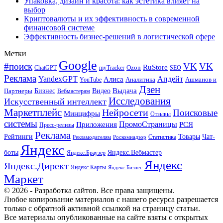
Упаковка, дизайн и красота: как эстетика влияет на
выбор
Криптовалюты и их эффективность в современной
финансовой системе
Эффективность бизнес-решений в логистической сфере
Метки
Google
#поиск
VK
VK
RuStore
Ozon
ChatGPT
myTracker
SEO
Реклама
Апдейт
YandexGPT
Алиса
Аналитика
Ашманов и
YouTube
Дзен
Бизнес
Видео
Выдача
Партнеры
Вебмастерам
Исследования
Искусственный интеллект
Маркетплейс
Нейросети
Поисковые
Минцифры
Отзывы
системы
ПромоСтраницы
Приложения
РСЯ
Пресс-релизы
Реклама
Рейтинги
Товары
Чат-
Статистика
Рекламодателям
Роскомнадзор
Яндекс
боты
Яндекс.Вебмастер
Яндекс.Браузер
Яндекс
Яндекс.Директ
Яндекс.Карты
Яндекс Бизнес
Маркет
© 2026 - Разработка сайтов. Все права защищены.
Любое копирование материалов с нашего ресурса разрешается
только с обратной активной ссылкой на страницу статьи.
Все материалы опубликованные на сайте взяты с открытых