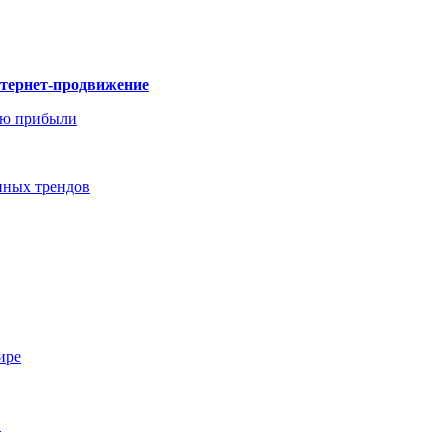
нтернет-продвижение
ию прибыли
енных трендов
ире
…