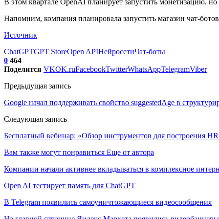
В этом квартале OpenAI планирует запустить монетизацию, но 
Напомним, компания планировала запустить магазин чат-ботов 
Источник
ChatGPT
GPT Store
Open API
Нейросети
Чат-боты
0
464
Поделится
VK
OK.ru
Facebook
Twitter
WhatsApp
Telegram
Viber
Предыдущая запись
Google начал поддерживать свойство suggestedAge в структур
Следующая запись
Бесплатный вебинар: «Обзор инструментов для построения HR-
Вам также могут понравиться
Еще от автора
Компании начали активнее вкладываться в комплексное интер
Open AI тестирует память для ChatGPT
В Telegram появились самоуничтожающиеся видеосообщения
На главной странице Яндекс Маркета появились видеобаннеры