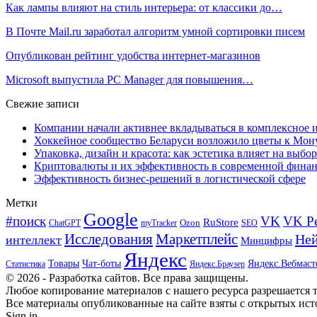
Как лампы влияют на стиль интерьера: от классики до…
В Почте Mail.ru заработал алгоритм умной сортировки писем
Опубликован рейтинг удобства интернет-магазинов
Microsoft выпустила PC Manager для повышения…
Свежие записи
Компании начали активнее вкладываться в комплексное
Хоккейное сообщество Беларуси возложило цветы к Мо
Упаковка, дизайн и красота: как эстетика влияет на выбор
Криптовалюты и их эффективность в современной финан
Эффективность бизнес-решений в логистической сфере
Метки
Google
#поиск
VK
VK Р
RuStore
Ozon
ChatGPT
myTracker
SEO
Исследования
Маркетплейс
Ней
интеллект
Минцифры
Яндекс
Товары
Чат-боты
Яндекс.Вебмаст
Яндекс.Браузер
Статистика
© 2026 - Разработка сайтов. Все права защищены.
Любое копирование материалов с нашего ресурса разрешается т
Все материалы опубликованные на сайте взяты с открытых исто
Sign in