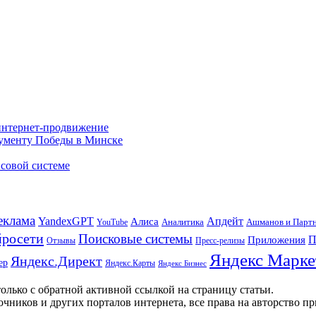
 интернет-продвижение
нументу Победы в Минске
совой системе
еклама
Апдейт
YandexGPT
Алиса
Аналитика
Ашманов и Парт
YouTube
росети
Поисковые системы
П
Приложения
Отзывы
Пресс-релизы
Яндекс Марке
Яндекс.Директ
ер
Яндекс.Карты
Яндекс Бизнес
олько с обратной активной ссылкой на страницу статьи.
чников и других порталов интернета, все права на авторство п