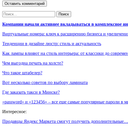
Компании начали активнее вкладываться в комплексное и
Виртуальные номера: ключ к расширению бизнеса и увеличен
Тенденции в дизайне люстр: стиль и актуальность
Как лампы влияют на стиль интерьера: от классики до соврем
Чем выгодна печать на холсте?
Что такое штабелер?
Вот несколько советов по выбору ламината
Где заказать такси в Минске?
«password» и «123456» – все еще самые популярные пароли в м
Интересное:
Продавцы Яндекс Маркета cмогут получить дополнительные