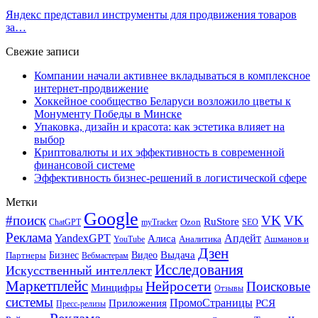
Яндекс представил инструменты для продвижения товаров
за…
Свежие записи
Компании начали активнее вкладываться в комплексное
интернет-продвижение
Хоккейное сообщество Беларуси возложило цветы к
Монументу Победы в Минске
Упаковка, дизайн и красота: как эстетика влияет на
выбор
Криптовалюты и их эффективность в современной
финансовой системе
Эффективность бизнес-решений в логистической сфере
Метки
Google
#поиск
VK
VK
RuStore
Ozon
ChatGPT
myTracker
SEO
Реклама
Апдейт
YandexGPT
Алиса
Аналитика
Ашманов и
YouTube
Дзен
Бизнес
Видео
Выдача
Партнеры
Вебмастерам
Исследования
Искусственный интеллект
Маркетплейс
Нейросети
Поисковые
Минцифры
Отзывы
системы
ПромоСтраницы
Приложения
РСЯ
Пресс-релизы