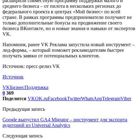
расширили совместную программу поддержки малого и
среднего бизнеса – от пилота в нескольких регионах до
федерального проекта в центрах «Мой бизнес» по всей
стране. В рамках программы предприниматели получают не
только дополнительные бонусы на продвижение своего
бизнеса ВКонтакте, но и новые знания и навыки от экспертов
VK.
Напомним, ранее VK Реклама запустила новый инструмент –
лид-формы, – который поможет рекламодателям быстрее
получать заявки от потенциальных клиентов.
Источник: пресс-релиз VK
Источник
VK
Бизнес
Поддержка
0
369
Поделится
VK
OK.ru
Facebook
Twitter
WhatsApp
Telegram
Viber
Предыдущая запись
Google выпустил GA4 Migrator – инструмент для экспорта
аудиторий из Universal Analytics
Следующая запись