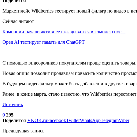
Поделится
Маркетплейс Wildberries тестирует новый фильтр по видео в ка
Сейчас читают
Компании начали активнее вкладываться в комплексное…
Open AI тестирует память для ChatGPT
С помощью видеороликов покупателям проще оценить товары, ув
Новая опция позволит продавцам повысить количество просмот
В будущем видеофильтр может быть добавлен и в другие товар
Ранее, в конце марта, стало известно, что Wildberries переста
Источник
0
295
Поделится
VK
OK.ru
Facebook
Twitter
WhatsApp
Telegram
Viber
Предыдущая запись