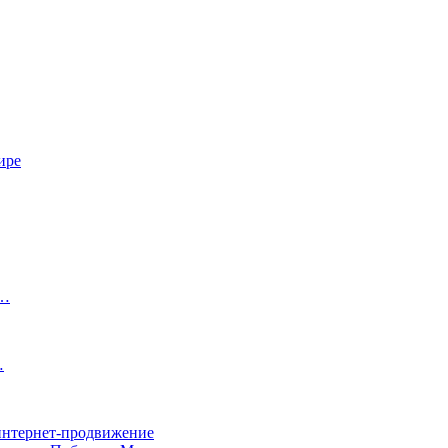
ире
й…
…
 интернет-продвижение