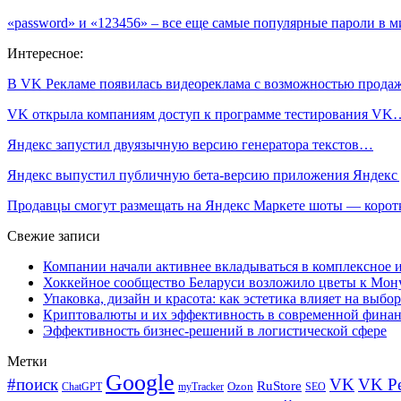
«password» и «123456» – все еще самые популярные пароли в м
Интересное:
В VK Рекламе появилась видеореклама с возможностью прод
VK открыла компаниям доступ к программе тестирования VK
Яндекс запустил двуязычную версию генератора текстов…
Яндекс выпустил публичную бета-версию приложения Яндекс
Продавцы смогут размещать на Яндекс Маркете шоты — коро
Свежие записи
Компании начали активнее вкладываться в комплексное
Хоккейное сообщество Беларуси возложило цветы к Мо
Упаковка, дизайн и красота: как эстетика влияет на выбор
Криптовалюты и их эффективность в современной финан
Эффективность бизнес-решений в логистической сфере
Метки
Google
#поиск
VK
VK Р
RuStore
Ozon
ChatGPT
myTracker
SEO