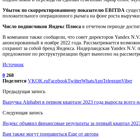
Убыток по скорректированному показателю EBITDA
сущест
положительного операционного рычага на фоне роста выручки 
Число подписчиков Яндекс Плюса
в отчетном периоде достиг
В компании также сообщили, что совет директоров Yandex N.V
анонсированный в ноябре 2022 года. Рассматривается возможн
сохранит за собой бренд Яндекса. Нидерландская Yandex N.V. 
предложение по реструктуризации будет вынесено на рассмотре
Источник
0
268
Поделится
VK
OK.ru
Facebook
Twitter
WhatsApp
Telegram
Viber
Предыдущая запись
Выручка Alphabet в первом квартале 2023 года выросла всего 
Следующая запись
Яндекс объявил финансовые результаты за первый квартал 2023
Вам также могут понравиться
Еще от автора