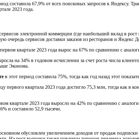
риод составила 67,9% от всех поисковых запросов к Яндексу. Т
тале 2023 года.
т сервисов электронной коммерции (где наибольший вклад в рос
ую очередь сервисов доставки заказов из ресторанов и Яндекс Д
ервом квартале 2023 года вырос на 67% по сравнению с аналог
осла на 34% в годовом исчислении за счет роста числа клиенто
выше Эконома.
те
в этот период составила 75%, тогда как год назад этот показа
цу первого квартала 2023 года достигло 75,3 млн, тогда как в ко
вом квартале 2023 года выросло на 42% по сравнению с аналоги
6% и составило 52,9 тысячи.
 основном обусловлен увеличением доходов от продаж подписки
ти. На рост выручки также повлияла хорошая динамика доходо