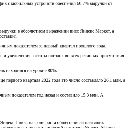
рафик с мобильных устройств обеспечил 60,7% выручки от
т выручки в абсолютном выражении внес Яндекс Маркет, а
оставки).
ичным показателем за первый квартал прошлого года.
в и увеличения частоты поездок во всех регионах присутствия
тель находился на уровне 80%.
нце первого квартала 2022 года это число составляло 26,1 млн, а
чным показателем год назад и составило 15,3 млн. А
 Яндекс Плюс, на фоне роста общего числа платящих
в от рекламы, продажи лицензий и доходов Яндекс Афиши.