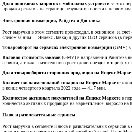
Доля поисковых запросов с мобильных устройств
за этот пе
продажи рекламы на странице результатов поиска в первом квар
Электронная коммерция, Райдтех и Доставка
Рост выручки в этом сегменте происходил, в основном, за сче
следом за ним — Яндекс Лавка) и других O2O-сервисов (в перв
Товарооборот на сервисах электронной коммерции
(GMV) в п
Валовая стоимость заказов
(GMV) в направлении Райдтеха выр
сервиса, а также значительного роста доли поездок в тарифах 
Доля товарооборота сторонних продавцов на Яндекс Марке
Количество наименований товаров на Яндекс Маркете
к кон
в конце четвертого квартала 2022 года — 41,7 млн.
Количество активных покупателей на Яндекс Маркете
в пер
количество активных продавцов
на маркетплейсе выросло на 8
Плюс и развлекательные сервисы
Рост выручки в сегменте Плюса и развлекательных сервисов в
подписчиков и перехода на единый семейный тариф Плюс Муль