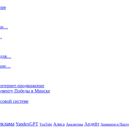
ире
ажи…
…
 для…
ткие…
 интернет-продвижение
нументу Победы в Минске
совой системе
еклама
Апдейт
YandexGPT
Алиса
Аналитика
Ашманов и Парт
YouTube