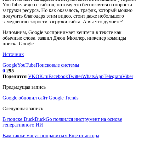
YouTube-видео с сайтов, потому что беспокоятся о скорости
загрузки ресурса. Но как оказалось, трафик, который можно
получить благодаря этим видео, стоит даже небольшого
замедления скорости загрузки сайта. А вы что думаете?
Напомним, Google воспринимает хештеги в тексте как
обычные слова, заявил Джон Мюллер, инженер команды
поиска Google.
Источник
Google
YouTube
Поисковые системы
0
295
Поделится
VK
OK.ru
Facebook
Twitter
WhatsApp
Telegram
Viber
Предыдущая запись
Google обновил сайт Google Trends
Следующая запись
В поиске DuckDuckGo появился инструмент на основе
генеративного ИИ
Вам также могут понравиться
Еще от автора