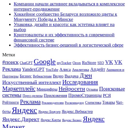
Компании начали активнее вкладываться в комплексное
интернет-продвижение
Хоккейное сообщество Беларуси возложило цветы к
Монументу Победы в Минске
Упаковка, дизайн и красота: как эстетика влияет на
выбор
Криптовалюты и их эффективность в современной
финансовой системе
Эффективность бизнес-решений в логистической сфере
Метки
Google
#поиск
VK
VK
RuStore
Ozon
ChatGPT
myTracker
SEO
Реклама
Апдейт
YandexGPT
Алиса
Аналитика
Ашманов и
YouTube
Дзен
Бизнес
Видео
Выдача
Партнеры
Вебмастерам
Исследования
Искусственный интеллект
Маркетплейс
Нейросети
Поисковые
Минцифры
Отзывы
системы
ПромоСтраницы
Приложения
РСЯ
Пресс-релизы
Реклама
Рейтинги
Товары
Чат-
Статистика
Рекламодателям
Роскомнадзор
Яндекс
боты
Яндекс.Вебмастер
Яндекс.Браузер
Яндекс
Яндекс.Директ
Яндекс.Карты
Яндекс Бизнес
Маркет