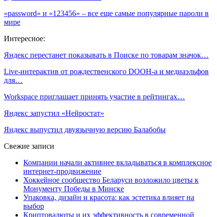
«password» и «123456» – все еще самые популярные пароли в
мире
Интересное:
Яндекс перестанет показывать в Поиске по товарам значок…
Live-интерактив от рождественского DOOH-а и медиаэльфов
для…
Workspace приглашает принять участие в рейтингах…
Яндекс запустил «Нейростат»
Яндекс выпустил двуязычную версию Балабобы
Свежие записи
Компании начали активнее вкладываться в комплексное
интернет-продвижение
Хоккейное сообщество Беларуси возложило цветы к
Монументу Победы в Минске
Упаковка, дизайн и красота: как эстетика влияет на
выбор
Криптовалюты и их эффективность в современной