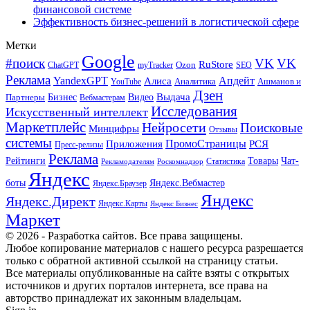
финансовой системе
Эффективность бизнес-решений в логистической сфере
Метки
Google
#поиск
VK
VK
RuStore
Ozon
ChatGPT
myTracker
SEO
Реклама
Апдейт
YandexGPT
Алиса
Аналитика
Ашманов и
YouTube
Дзен
Бизнес
Видео
Выдача
Партнеры
Вебмастерам
Исследования
Искусственный интеллект
Маркетплейс
Нейросети
Поисковые
Минцифры
Отзывы
системы
ПромоСтраницы
Приложения
РСЯ
Пресс-релизы
Реклама
Рейтинги
Товары
Чат-
Статистика
Рекламодателям
Роскомнадзор
Яндекс
боты
Яндекс.Вебмастер
Яндекс.Браузер
Яндекс
Яндекс.Директ
Яндекс.Карты
Яндекс Бизнес
Маркет
© 2026 - Разработка сайтов. Все права защищены.
Любое копирование материалов с нашего ресурса разрешается
только с обратной активной ссылкой на страницу статьи.
Все материалы опубликованные на сайте взяты с открытых
источников и других порталов интернета, все права на
авторство принадлежат их законным владельцам.