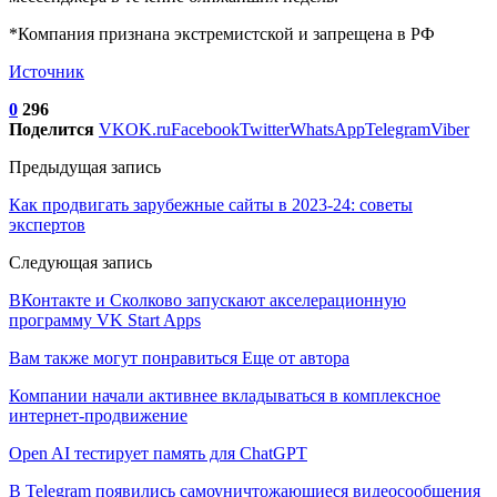
*Компания признана экстремистской и запрещена в РФ
Источник
0
296
Поделится
VK
OK.ru
Facebook
Twitter
WhatsApp
Telegram
Viber
Предыдущая запись
Как продвигать зарубежные сайты в 2023-24: советы
экспертов
Следующая запись
ВКонтакте и Сколково запускают акселерационную
программу VK Start Apps
Вам также могут понравиться
Еще от автора
Компании начали активнее вкладываться в комплексное
интернет-продвижение
Open AI тестирует память для ChatGPT
В Telegram появились самоуничтожающиеся видеосообщения