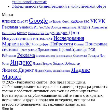
финансовой системе
Эффективность бизнес-решений в логистической сфере
Метки
Google
#поиск
VK
VK
RuStore
Ozon
ChatGPT
myTracker
SEO
Реклама
Апдейт
YandexGPT
Алиса
Аналитика
Ашманов и
YouTube
Дзен
Бизнес
Видео
Выдача
Партнеры
Вебмастерам
Исследования
Искусственный интеллект
Маркетплейс
Нейросети
Поисковые
Минцифры
Отзывы
системы
ПромоСтраницы
Приложения
РСЯ
Пресс-релизы
Реклама
Рейтинги
Товары
Чат-
Статистика
Рекламодателям
Роскомнадзор
Яндекс
боты
Яндекс.Вебмастер
Яндекс.Браузер
Яндекс
Яндекс.Директ
Яндекс.Карты
Яндекс Бизнес
Маркет
© 2026 - Разработка сайтов. Все права защищены.
Любое копирование материалов с нашего ресурса разрешается
только с обратной активной ссылкой на страницу статьи.
Все материалы опубликованные на сайте взяты с открытых
источников и других порталов интернета, все права на
авторство принадлежат их законным владельцам.
Sign in