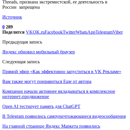
Threads, признана экстремистской, ее деятельность в
России запрещена
Источник
0
289
Поделится
VK
OK.ru
Facebook
Twitter
WhatsApp
Telegram
Viber
Предыдущая запись
Яндекс обновил мобильный браузер
Следующая запись
Прямой эфир «Как эффективно запуститься в VK Рекламе»
Вам также могут понравиться
Еще от автора
Компании начали активнее вкладываться в комплексное
интернет-продвижение
Open AI тестирует память для ChatGPT
В Telegram появились самоуничтожающиеся видеосообщения
На главной странице Яндекс Маркета появились