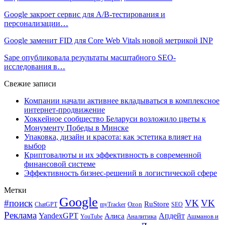
Google закроет сервис для A/B-тестирования и
персонализации…
Google заменит FID для Core Web Vitals новой метрикой INP
Sape опубликовала результаты масштабного SEO-
исследования в…
Свежие записи
Компании начали активнее вкладываться в комплексное
интернет-продвижение
Хоккейное сообщество Беларуси возложило цветы к
Монументу Победы в Минске
Упаковка, дизайн и красота: как эстетика влияет на
выбор
Криптовалюты и их эффективность в современной
финансовой системе
Эффективность бизнес-решений в логистической сфере
Метки
Google
#поиск
VK
VK
RuStore
Ozon
ChatGPT
myTracker
SEO
Реклама
Апдейт
YandexGPT
Алиса
Аналитика
Ашманов и
YouTube