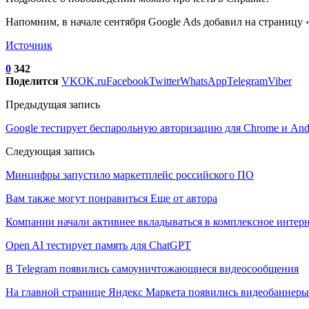
Напомним, в начале сентября Google Ads добавил на страниц
Источник
0
342
Поделится
VK
OK.ru
Facebook
Twitter
WhatsApp
Telegram
Viber
Предыдущая запись
Google тестирует беспарольную авторизацию для Chrome и And
Следующая запись
Минцифры запустило маркетплейс российского ПО
Вам также могут понравиться
Еще от автора
Компании начали активнее вкладываться в комплексное интер
Open AI тестирует память для ChatGPT
В Telegram появились самоуничтожающиеся видеосообщения
На главной странице Яндекс Маркета появились видеобаннеры