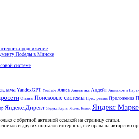
 интернет-продвижение
нументу Победы в Минске
совой системе
еклама
Апдейт
YandexGPT
Алиса
Аналитика
Ашманов и Парт
YouTube
росети
Поисковые системы
П
Приложения
Отзывы
Пресс-релизы
Яндекс Марке
Яндекс.Директ
ер
Яндекс.Карты
Яндекс Бизнес
олько с обратной активной ссылкой на страницу статьи.
чников и других порталов интернета, все права на авторство п