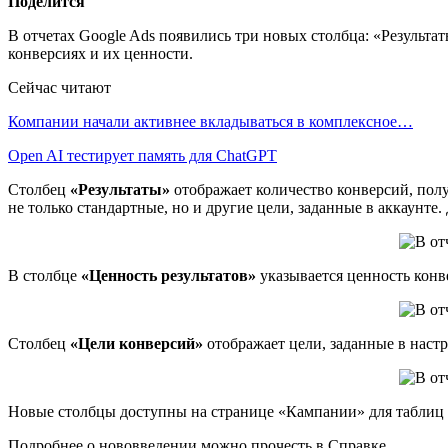
Поделится
В отчетах Google Ads появились три новых столбца: «Результ
конверсиях и их ценности.
Сейчас читают
Компании начали активнее вкладываться в комплексное…
Open AI тестирует память для ChatGPT
Столбец
«Результаты»
отображает количество конверсий, пол
не только стандартные, но и другие цели, заданные в аккаунт
В столбце
«Ценность результатов»
указывается ценность конв
Столбец
«Цели конверсий»
отображает цели, заданные в наст
Новые столбцы доступны на странице «Кампании» для таблиц и
Подробнее о нововведении можно прочесть в Справке.