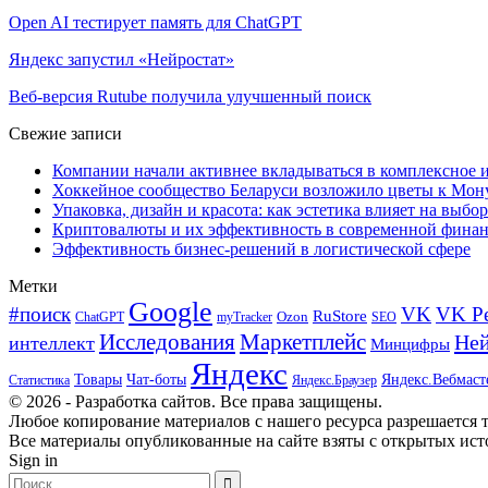
Open AI тестирует память для ChatGPT
Яндекс запустил «Нейростат»
Веб-версия Rutube получила улучшенный поиск
Свежие записи
Компании начали активнее вкладываться в комплексное
Хоккейное сообщество Беларуси возложило цветы к Мо
Упаковка, дизайн и красота: как эстетика влияет на выбор
Криптовалюты и их эффективность в современной финан
Эффективность бизнес-решений в логистической сфере
Метки
Google
#поиск
VK
VK Р
RuStore
Ozon
ChatGPT
myTracker
SEO
Исследования
Маркетплейс
Ней
интеллект
Минцифры
Яндекс
Товары
Чат-боты
Яндекс.Вебмаст
Яндекс.Браузер
Статистика
© 2026 - Разработка сайтов. Все права защищены.
Любое копирование материалов с нашего ресурса разрешается т
Все материалы опубликованные на сайте взяты с открытых исто
Sign in