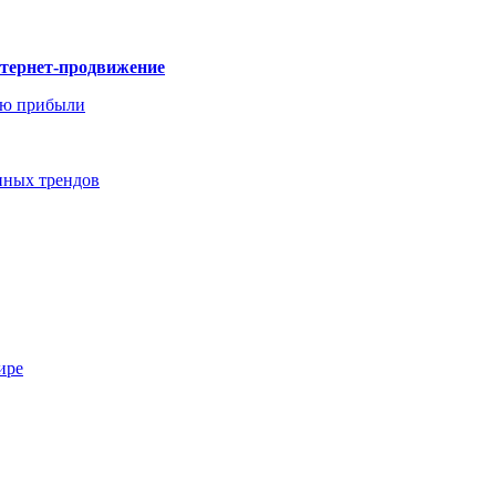
нтернет-продвижение
ию прибыли
енных трендов
ире