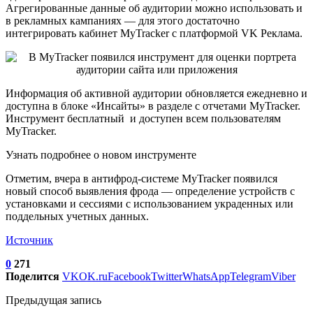
Агрегированные данные об аудитории можно использовать и
в рекламных кампаниях — для этого достаточно
интегрировать кабинет MyTracker c платформой VK Реклама.
Информация об активной аудитории обновляется ежедневно и
доступна в блоке «Инсайты» в разделе с отчетами MyTracker.
Инструмент бесплатный и доступен всем пользователям
MyTracker.
Узнать подробнее о новом инструменте
Отметим, вчера в антифрод-системе MyTracker появился
новый способ выявления фрода — определение устройств с
установками и сессиями с использованием украденных или
поддельных учетных данных.
Источник
0
271
Поделится
VK
OK.ru
Facebook
Twitter
WhatsApp
Telegram
Viber
Предыдущая запись