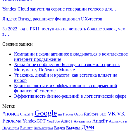
Yandex Cloud запустила сервис генерации голосов для…
Яндекс Взгляд расширяет функционал UX-тестов
За 2022 год в РКН поступило на четверть больше заявок, чем
в…
Свежие записи
Компании начали активнее вкладываться в комплексное
интернет-продвижение
Хоккейное сообщество Беларуси возложило цветы к
Монументу Победы в Минске
Упаковка, дизайн и красота: как эстетика влияет на
выбор
Криптовалюты и их эффективность в современной
финансовой системе
Эффективность бизнес-решений в логистической сфере
Метки
Google
#поиск
VK
VK
RuStore
Ozon
ChatGPT
myTracker
SEO
Реклама
Апдейт
YandexGPT
Алиса
Аналитика
Ашманов и
YouTube
Дзен
Бизнес
Видео
Выдача
Партнеры
Вебмастерам