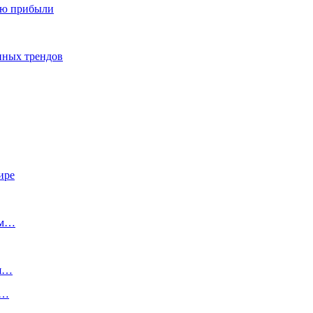
ию прибыли
енных трендов
ире
ом…
ия…
и…