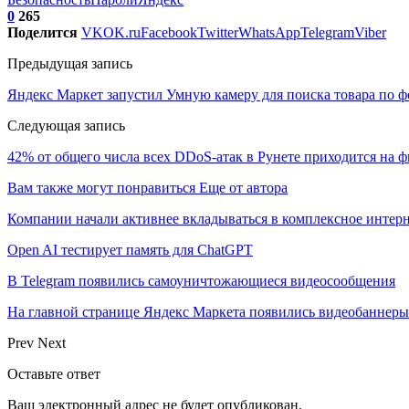
0
265
Поделится
VK
OK.ru
Facebook
Twitter
WhatsApp
Telegram
Viber
Предыдущая запись
Яндекс Маркет запустил Умную камеру для поиска товара по ф
Следующая запись
42% от общего числа всех DDoS-атак в Рунете приходится на 
Вам также могут понравиться
Еще от автора
Компании начали активнее вкладываться в комплексное интер
Open AI тестирует память для ChatGPT
В Telegram появились самоуничтожающиеся видеосообщения
На главной странице Яндекс Маркета появились видеобаннеры
Prev
Next
Оставьте ответ
Ваш электронный адрес не будет опубликован.