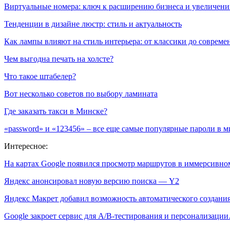
Виртуальные номера: ключ к расширению бизнеса и увеличен
Тенденции в дизайне люстр: стиль и актуальность
Как лампы влияют на стиль интерьера: от классики до соврем
Чем выгодна печать на холсте?
Что такое штабелер?
Вот несколько советов по выбору ламината
Где заказать такси в Минске?
«password» и «123456» – все еще самые популярные пароли в м
Интересное:
На картах Google появился просмотр маршрутов в иммерсивн
Яндекс анонсировал новую версию поиска — Y2
Яндекс Макрет добавил возможность автоматического создан
Google закроет сервис для A/B-тестирования и персонализаци